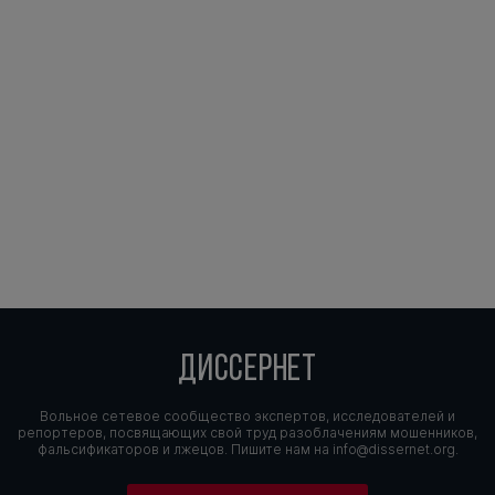
ДИССЕРНЕТ
Вольное сетевое сообщество экспертов, исследователей и
репортеров, посвящающих свой труд разоблачениям мошенников,
фальсификаторов и лжецов. Пишите нам на
info@dissernet.org.