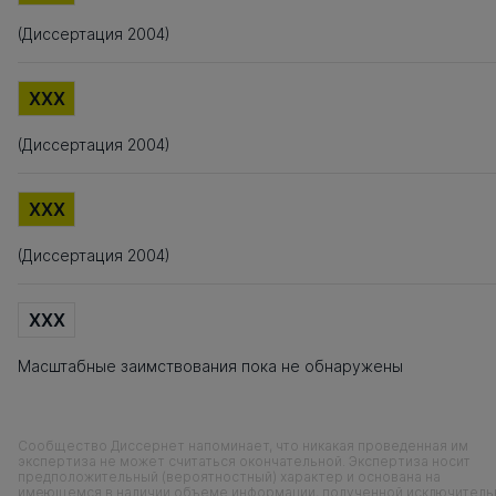
(Диссертация 2004)
XXX
(Диссертация 2004)
XXX
(Диссертация 2004)
XXX
Масштабные заимствования пока не обнаружены
Сообщество Диссернет напоминает, что никакая проведенная им
экспертиза не может считаться окончательной. Экспертиза носит
предположительный (вероятностный) характер и основана на
имеющемся в наличии объеме информации, полученной исключитель