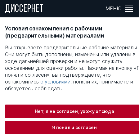
ДИССЕРНЕТ
МЕНЮ
МЕДИКО-СОЦИАЛЬНЫЕ АСПЕКТЫ ОСТРОГ
Условия ознакомления с рабочими
ИНСУЛЬТА И ПУТИ ЕГО ПРОФИЛАКТИКИ В
(предварительными) материалами
СОВРЕМЕННЫХ УСЛОВИЯХ
Вы открываете предварительные рабочие материалы.
Они могут быть дополнены, изменены или удалены в
Общая информация
ходе дальнейшей проверки и не могут служить
основанием для оценки работы. Нажимая на кнопку «
понял и согласен», вы подтверждаете, что
Сазонов Илья Эдуардович
ознакомились
с условиями
, поняли их, принимаете и
обязуетесь соблюдать.
Информация о защите
Нет, я не согласен, ухожу отсюда
Научный консультант / Научный руководитель
Я понял и согласен
Клименко Григорий Яковлевич