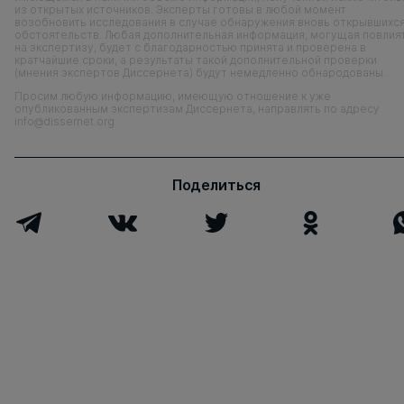
из открытых источников. Эксперты готовы в любой момент
возобновить исследования в случае обнаружения вновь открывшихс
обстоятельств. Любая дополнительная информация, могущая повлия
на экспертизу, будет с благодарностью принята и проверена в
кратчайшие сроки, а результаты такой дополнительной проверки
(мнения экспертов Диссернета) будут немедленно обнародованы.
Просим любую информацию, имеющую отношение к уже
опубликованным экспертизам Диссернета, направлять по адресу
info@dissernet.org
Поделиться