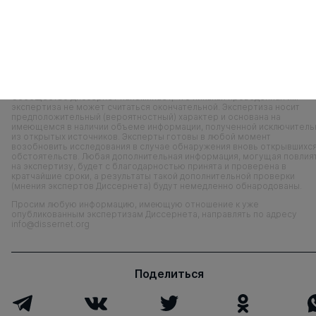
Специальность
13.00.08
Сообщество Диссернет напоминает, что никакая проведенная им
экспертиза не может считаться окончательной. Экспертиза носит
предположительный (вероятностный) характер и основана на
имеющемся в наличии объеме информации, полученной исключитель
из открытых источников. Эксперты готовы в любой момент
возобновить исследования в случае обнаружения вновь открывшихс
обстоятельств. Любая дополнительная информация, могущая повлия
на экспертизу, будет с благодарностью принята и проверена в
кратчайшие сроки, а результаты такой дополнительной проверки
(мнения экспертов Диссернета) будут немедленно обнародованы.
Просим любую информацию, имеющую отношение к уже
опубликованным экспертизам Диссернета, направлять по адресу
info@dissernet.org
Поделиться