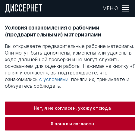
ДИССЕРНЕТ
МЕНЮ
СОЦИАЛЬНО-ПЕДАГОГИЧЕСКИЕ УСЛОВИ
Условия ознакомления с рабочими
РАЗВИТИЯ РЕГИОНАЛЬНОЙ
(предварительными) материалами
МНОГОУРОВНЕВОЙ СИСТЕМЫ
Вы открываете предварительные рабочие материалы.
НЕПРЕРЫВНОГО ПРОФЕССИОНАЛЬНОГО
Они могут быть дополнены, изменены или удалены в
ТУРИСТСКОГО ОБРАЗОВАНИЯ
ходе дальнейшей проверки и не могут служить
основанием для оценки работы. Нажимая на кнопку «
Общая информация
понял и согласен», вы подтверждаете, что
ознакомились
с условиями
, поняли их, принимаете и
обязуетесь соблюдать.
Щербакова Ольга Николаевна
Информация о защите
Нет, я не согласен, ухожу отсюда
Оппоненты
Я понял и согласен
Кубрушко Петр Федорович
Рыжаков Михаил Викторович