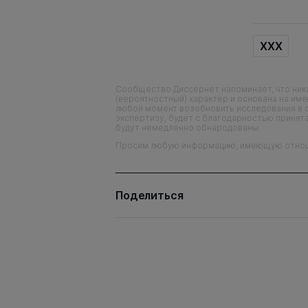
XXX
Сообщество Диссернет напоминает, что ника
(вероятностный) характер и основана на им
любой момент возобновить исследования в 
экспертизу, будет с благодарностью принята
будут немедленно обнародованы.
Просим любую информацию, имеющую отношен
Поделиться