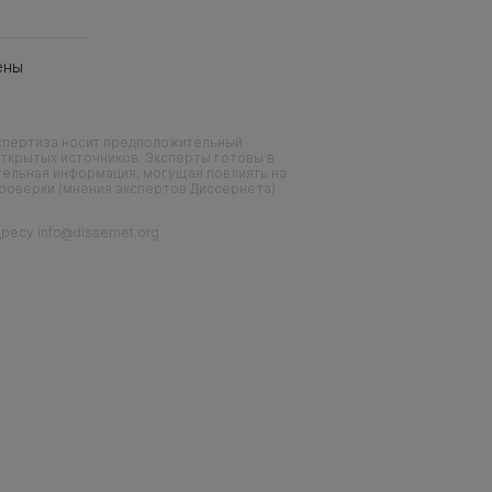
ены
кспертиза носит предположительный
ткрытых источников. Эксперты готовы в
тельная информация, могущая повлиять на
проверки (мнения экспертов Диссернета)
есу info@dissernet.org