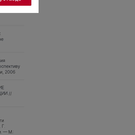
58
159
160
к
не
тия
рспективу
и, 2006
ИЕ
ИИ //
ги
 Г.
. — М.: