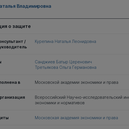
аталья Владимировна
ия о защите
онсультант /
Курепина Наталья Леонидовна
уководитель
ы
Санджиев Батыр Церенович
Третьякова Ольга Германовна
полнена в
Московской академии экономики и права
рганизация
Всероссийский Научно-исследовательский ин
экономики и нормативов
щиты
Московская академия экономики и права