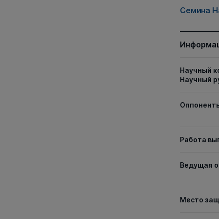
Семина Н
Информац
Научный к
Научный р
Оппонент
Работа вы
Ведущая о
Место за