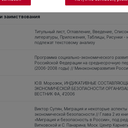
3
144
145
146
147
148
149
150
151
152
153
154
155
156
157
1
и заимствования
Титульный лист, Оглавление, Введение, Списо
литературы, Приложения, Таблицы, Рисунки - 
подлежат текстовому анализу
Программа социально-экономического разви
Российской Федерации на среднесрочную пе
(2006-2008 годы) // Минэкономразвития Росси
Ю.В. Морозюк, ИНДИКАТИВНЫЕ СОСТАВЛЯЮЩ
ЭКОНОМИЧЕСКОЙ БЕЗОПАСНОСТИ ОРГАНИЗАЦ
ВЕСТНИК ФА, 4’2006
Виктор Супян, Миграция и некоторые аспекты
экономической безопасности // Глава 2 из кни
«Миграция и безопасность в России», под ред.
Витковской и С. Панарина; Моск. Центр Карнеги