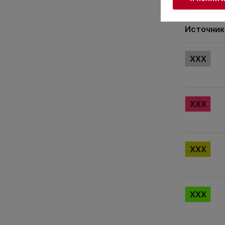
141
142
14
Источник
XXX
XXX
XXX
XXX