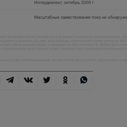
Интердиалект, октябрь 2000 г.
Масштабные заимствования пока не обнаруж
кая проведенная им экспертиза не может считаться окончательной. Э
еющемся в наличии объеме информации, полученной исключительно из о
случае обнаружения вновь открывшихся обстоятельств. Любая дополни
 и проверена в кратчайшие сроки, а результаты такой дополнительной 
ие к уже опубликованным экспертизам Диссернета, направлять по адр