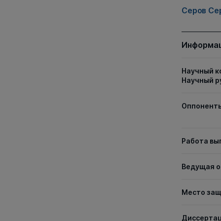
Серов Се
Информац
Научный к
Научный р
Оппонент
Работа вы
Ведущая о
Место за
Диссерта