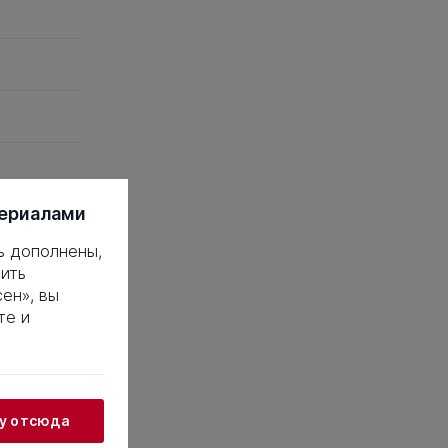
териалами
 это такое?
ь дополнены,
ить
18
19
20
ен», вы
38
39
40
те и
58
59
60
78
79
80
98
99
100
18
119
120
жу отсюда
38
139
140