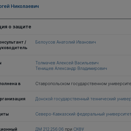
ргей Николаевич
ия о защите
онсультант /
Белоусов Анатолий Иванович
уководитель
ы
Толмачев Алексей Васильевич
Тенищев Александр Владимирович
полнена в
Ставропольском государственном университ
рганизация
Донской государственный технический униве
щиты
Северо-Кавказский федеральный университе
ционный
ДМ 212.256.06
при
СКФУ