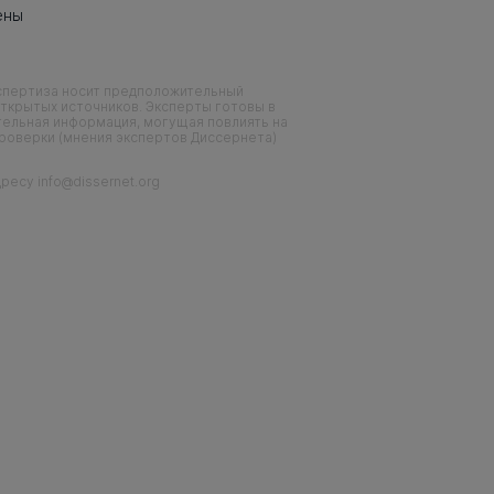
ены
кспертиза носит предположительный
ткрытых источников. Эксперты готовы в
тельная информация, могущая повлиять на
проверки (мнения экспертов Диссернета)
есу info@dissernet.org