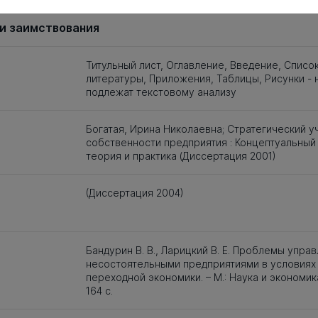
и заимствования
Титульный лист, Оглавление, Введение, Списо
литературы, Приложения, Таблицы, Рисунки - 
подлежат текстовому анализу
Богатая, Ирина Николаевна; Стратегический у
собственности предприятия : Концептуальный
теория и практика (Диссертация 2001)
(Диссертация 2004)
Бандурин В. В., Ларицкий В. Е. Проблемы упра
несостоятельными предприятиями в условиях
переходной экономики. – М.: Наука и экономика
164 с.