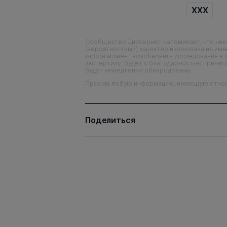
XXX
Сообщество Диссернет напоминает, что ника
(вероятностный) характер и основана на им
любой момент возобновить исследования в 
экспертизу, будет с благодарностью принята
будут немедленно обнародованы.
Просим любую информацию, имеющую отношен
Поделиться