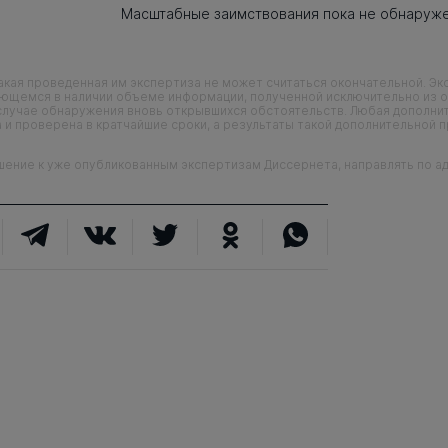
Масштабные заимствования пока не обнаруж
кая проведенная им экспертиза не может считаться окончательной. Э
еющемся в наличии объеме информации, полученной исключительно из о
случае обнаружения вновь открывшихся обстоятельств. Любая дополни
 и проверена в кратчайшие сроки, а результаты такой дополнительной 
ие к уже опубликованным экспертизам Диссернета, направлять по адр