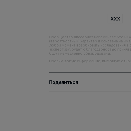
XXX
Сообщество Диссернет напоминает, что ника
(вероятностный) характер и основана на им
любой момент возобновить исследования в 
экспертизу, будет с благодарностью принята
будут немедленно обнародованы.
Просим любую информацию, имеющую отношен
Поделиться