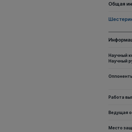
Общая и
Шестерин
Информац
Научный к
Научный р
Оппонент
Работа вы
Ведущая о
Место за