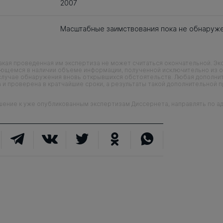
2007
Масштабные заимствования пока не обнаруж
кая проведенная им экспертиза не может считаться окончательной. Э
еющемся в наличии объеме информации, полученной исключительно из о
случае обнаружения вновь открывшихся обстоятельств. Любая дополни
 и проверена в кратчайшие сроки, а результаты такой дополнительной 
ие к уже опубликованным экспертизам Диссернета, направлять по адр