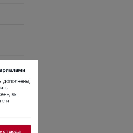
териалами
ь дополнены,
 это такое?
ить
ен», вы
18
19
20
те и
38
39
40
58
59
60
78
79
80
98
99
100
18
119
120
жу отсюда