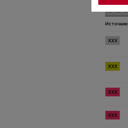
121
122
12
141
142
14
Источник
XXX
XXX
XXX
XXX