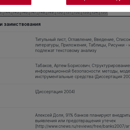
3
124
125
126
127
128
129
130
131
132
133
134
135
136
137
1
3
144
145
146
147
148
149
150
151
152
153
154
155
и заимствования
Титульный лист, Оглавление, Введение, Списо
литературы, Приложения, Таблицы, Рисунки - 
подлежат текстовому анализу
Табаков, Артем Борисович; Структурировани
информационной безопасности: методы, моде
инструментальные средства (Диссертация 20
(Диссертация 2004)
Алексей Доля, 91% банков планируют внедрит
выявления или предотвращения утечек
[http://www.cnews.ru/reviews/free/banks2007/art