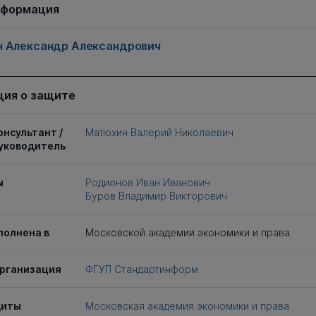
нформация
 Александр Александрович
ия о защите
онсультант /
Матюхин Валерий Николаевич
уководитель
ы
Родионов Иван Иванович
Буров Владимир Викторович
полнена в
Московской академии экономики и права
рганизация
ФГУП Стандартинформ
щиты
Московская академия экономики и права