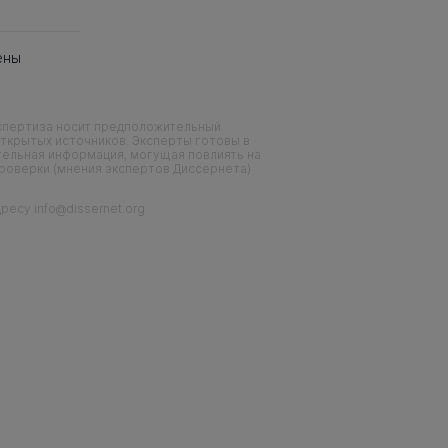
ены
кспертиза носит предположительный
ткрытых источников. Эксперты готовы в
тельная информация, могущая повлиять на
проверки (мнения экспертов Диссернета)
есу info@dissernet.org