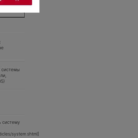
38
139
140
к
не
е системы
ли,
05)
ь систему
icles/system.shtml]