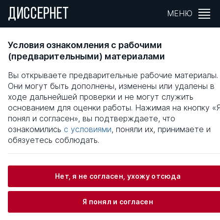
ДИССЕРНЕТ
МЕНЮ
Влияние социальной инфраструктуры мало
Условия ознакомления с рабочими
и среднего бизнеса на организацию
(предварительными) материалами
производственной деятельности
Вы открываете предварительные рабочие материалы.
Они могут быть дополнены, изменены или удалены в
Общая информация
ходе дальнейшей проверки и не могут служить
основанием для оценки работы. Нажимая на кнопку «
понял и согласен», вы подтверждаете, что
Шикалов Вадим Олегович
ознакомились
с условиями
, поняли их, принимаете и
обязуетесь соблюдать.
Информация о защите
Нет, я не согласен, ухожу отсюда
Научный консультант / Научный руководитель
Я понял и согласен
Суслаков Борис Алексеевич