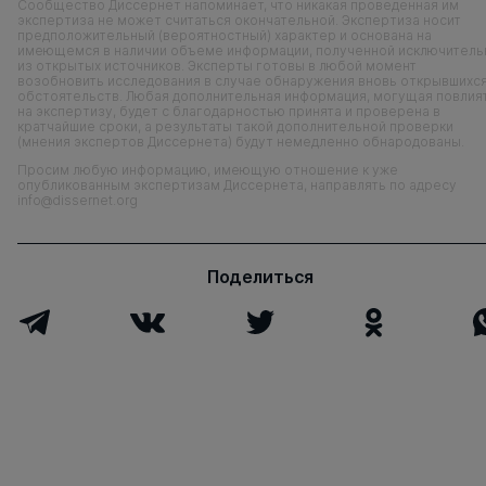
Сообщество Диссернет напоминает, что никакая проведенная им
экспертиза не может считаться окончательной. Экспертиза носит
предположительный (вероятностный) характер и основана на
имеющемся в наличии объеме информации, полученной исключитель
из открытых источников. Эксперты готовы в любой момент
возобновить исследования в случае обнаружения вновь открывшихс
обстоятельств. Любая дополнительная информация, могущая повлия
на экспертизу, будет с благодарностью принята и проверена в
кратчайшие сроки, а результаты такой дополнительной проверки
(мнения экспертов Диссернета) будут немедленно обнародованы.
Просим любую информацию, имеющую отношение к уже
опубликованным экспертизам Диссернета, направлять по адресу
info@dissernet.org
Поделиться