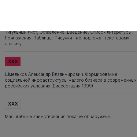
Источники заимствования
XXX
Титульный лист, Оглавление, Введение, Список литературы,
Приложения, Таблицы, Рисунки - не подлежат текстовому
анализу
XXX
Шмельков Александр Владимирович. Формирование
социальной инфраструктуры малого бизнеса в современных
российских условиях (Диссертация 1999)
XXX
Масштабные заимствования пока не обнаружены