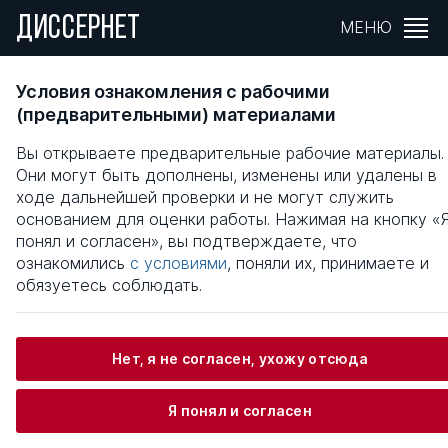
ДИССЕРНЕТ
МЕНЮ
РАЗВИТИЕ ПРЕДПРИНИМАТЕЛЬСТВА В
Условия ознакомления с рабочими
СФЕРЕ КОНСАЛТИНГОВЫХ УСЛУГ В
(предварительными) материалами
СОВРЕМЕННОЙ РОССИИ
Вы открываете предварительные рабочие материалы.
Они могут быть дополнены, изменены или удалены в
Общая информация
ходе дальнейшей проверки и не могут служить
основанием для оценки работы. Нажимая на кнопку «
понял и согласен», вы подтверждаете, что
Шкапяк Александр Михайлович
ознакомились
с условиями
, поняли их, принимаете и
обязуетесь соблюдать.
Информация о защите
Нет, я не согласен, ухожу отсюда
Научный консультант / Научный руководитель
Я понял и согласен
Клюкин Петр Николаевич