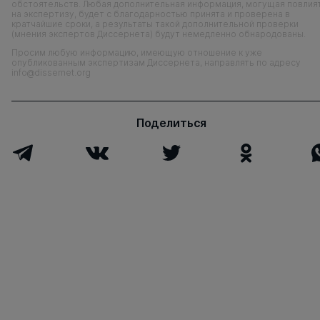
обстоятельств. Любая дополнительная информация, могущая повлия
на экспертизу, будет с благодарностью принята и проверена в
кратчайшие сроки, а результаты такой дополнительной проверки
(мнения экспертов Диссернета) будут немедленно обнародованы.
Просим любую информацию, имеющую отношение к уже
опубликованным экспертизам Диссернета, направлять по адресу
info@dissernet.org
Поделиться