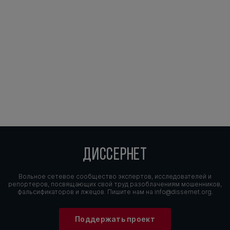
ДИССЕРНЕТ
Вольное сетевое сообщество экспертов, исследователей и
репортеров, посвящающих свой труд разоблачениям мошенников,
фальсификаторов и лжецов. Пишите нам на
info@dissernet.org.
Поддержать проект