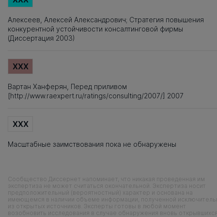
Алексеев, Алексей Александрович; Стратегия повышения
конкурентной устойчивости консалтинговой фирмы
(Диссертация 2003)
XXX
Вартан Ханферян, Перед приливом
[http://www.raexpert.ru/ratings/consulting/2007/] 2007
XXX
Масштабные заимствования пока не обнаружены
Сообщество Диссернет напоминает, что никакая проведенная им
экспертиза не может считаться окончательной. Экспертиза носит
предположительный (вероятностный) характер и основана на
имеющемся в наличии объеме информации, полученной исключитель
из открытых источников. Эксперты готовы в любой момент
возобновить исследования в случае обнаружения вновь открывшихс