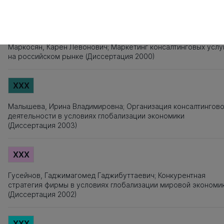
XXX
Маркосян, Карен Левонович; Маркетинг консалтинговых услу
на российском рынке (Диссертация 2000)
XXX
Малышева, Ирина Владимировна; Организация консалтингов
деятельности в условиях глобализации экономики
(Диссертация 2003)
XXX
Гусейнов, Гаджимагомед Гаджибуттаевич; Конкурентная
стратегия фирмы в условиях глобализации мировой экономи
(Диссертация 2002)
XXX