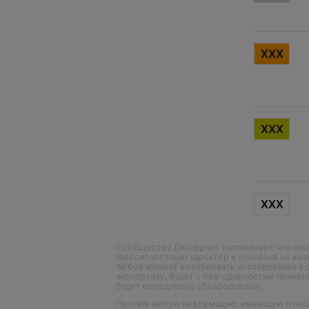
XXX
XXX
XXX
Сообщество Диссернет напоминает, что ника
(вероятностный) характер и основана на им
любой момент возобновить исследования в 
экспертизу, будет с благодарностью принята
будут немедленно обнародованы.
Просим любую информацию, имеющую отношен