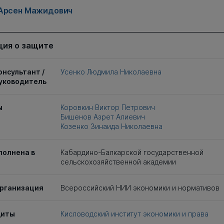
Арсен Мажидович
ия о защите
онсультант /
Усенко Людмила Николаевна
уководитель
ы
Коровкин Виктор Петрович
Бишенов Азрет Алиевич
Козенко Зинаида Николаевна
полнена в
Кабардино-Балкарской государственной
сельскохозяйственной академии
рганизация
Всероссийский НИИ экономики и нормативов
щиты
Кисловодский институт экономики и права