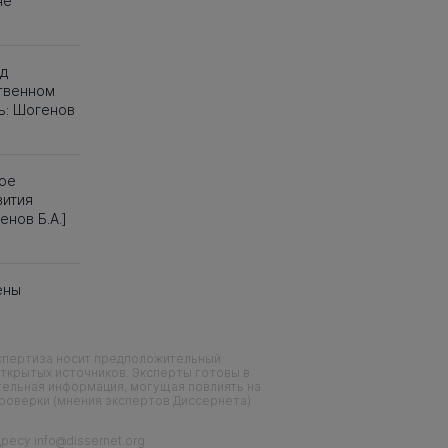
не
д
ственном
ь: Шогенов
ное
вития
нов Б.А.]
ены
кспертиза носит предположительный
ткрытых источников. Эксперты готовы в
тельная информация, могущая повлиять на
проверки (мнения экспертов Диссернета)
есу info@dissernet.org