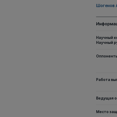
Шогенов 
Информац
Научный к
Научный р
Оппонент
Работа вы
Ведущая о
Место за