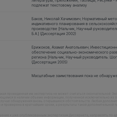
литературы, Приложения, Таблицы, Рисунки - 
подлежат текстовому анализу
Баков, Николай Хачимович; Нормативный мето
индикативного планирования в сельскохозяй
производстве [Нальчик, Научный руководител
Б.А.] (Диссертация 2002)
Ерижоков, Азамат Анатольевич; Инвестицион
обеспечение социально-экономического раз
региона [Нальчик, Научный руководитель: Шоге
(Диссертация 2005)
Масштабные заимствования пока не обнаруж
кая проведенная им экспертиза не может считаться окончательной. Э
еющемся в наличии объеме информации, полученной исключительно из о
случае обнаружения вновь открывшихся обстоятельств. Любая дополни
 и проверена в кратчайшие сроки, а результаты такой дополнительной 
ие к уже опубликованным экспертизам Диссернета, направлять по адр