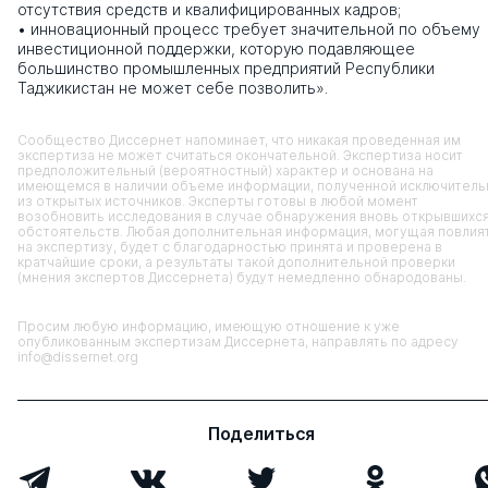
отсутствия средств и квалифицированных кадров;
• инновационный процесс требует значительной по объему
инвестиционной поддержки, которую подавляющее
большинство промышленных предприятий Республики
Таджикистан не может себе позволить».
Сообщество Диссернет напоминает, что никакая проведенная им
экспертиза не может считаться окончательной. Экспертиза носит
предположительный (вероятностный) характер и основана на
имеющемся в наличии объеме информации, полученной исключитель
из открытых источников. Эксперты готовы в любой момент
возобновить исследования в случае обнаружения вновь открывшихс
обстоятельств. Любая дополнительная информация, могущая повлия
на экспертизу, будет с благодарностью принята и проверена в
кратчайшие сроки, а результаты такой дополнительной проверки
(мнения экспертов Диссернета) будут немедленно обнародованы.
Просим любую информацию, имеющую отношение к уже
опубликованным экспертизам Диссернета, направлять по адресу
info@dissernet.org
Поделиться