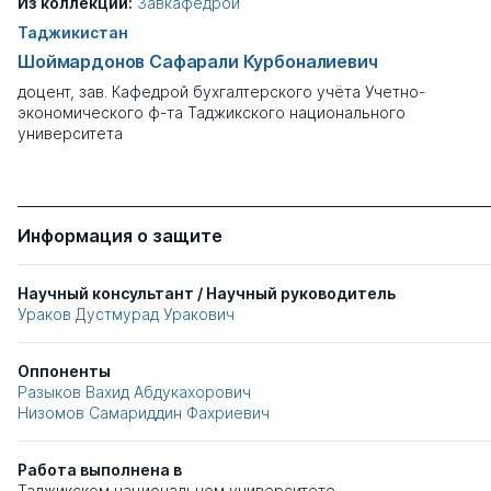
Из коллекции:
Завкафедрой
Таджикистан
Шоймардонов Сафарали Курбоналиевич
доцент, зав. Кафедрой бухгалтерского учёта Учетно-
экономического ф-та Таджикского национального
университета
Информация о защите
Научный консультант / Научный руководитель
Ураков Дустмурад Уракович
Оппоненты
Разыков Вахид Абдукахорович
Низомов Самариддин Фахриевич
Работа выполнена в
Таджикском национальном университете