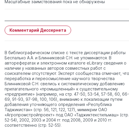
Масштабные заимствования пока не обнаружены
Комментарий Диссернета
В библиографическом списке с тексте диссертации работы
Беспалько А.А. и Блинниковой С.Н. не упоминаются. В
авторефератах и электронном каталоге eLibrary сведения о
наличии у названных авторов совместных работ с
соискателем отсутствуют. Эксперт сообщества отмечает, чт
переработка и переосмысление научного творчества
Блинниковой С.Н. свелись к систематическому добавлению
прилагательного «промышленный» к существительному
«предприятие» (например, на стр. 47-50, 53-54, 57-58, 60, 66-
69, 91-93, 97-98, 100, 106), вниманию к локализации путем
добавления уточняющего определения «Республика
Таджикистан» (стр. 56, 121, 122, 127), мимикрии ОАО
«Агропромстройпроект» под ОАО «Таджиктекстильмаш» (стр.
52-54), 2002, 2003 и 2004 гг. под 2008, 2009 и 2010 гг.
соответственно (стр. 52-55).