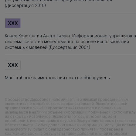
(Диссертация 2010)
XXX
Конев Константин Анатольевич. Информационно-управляюща
система качества менеджмента на основе использования
системных моделей (Диссертация 2004)
XXX
Масштабные заимствования пока не обнаружены
Сообщество Диссернет напоминает, что никакая проведенная им
экспертиза не может считаться окончательной. Экспертиза носит
предположительный (вероятностный) характер и основана на
имеющемся в наличии объеме информации, полученной исключитель
из открытых источников. Эксперты готовы в любой момент
возобновить исследования в случае обнаружения вновь открывшихс
обстоятельств. Любая дополнительная информация, могущая повлия
на экспертизу, будет с благодарностью принята и проверена в
кратчайшие сроки, а результаты такой дополнительной проверки