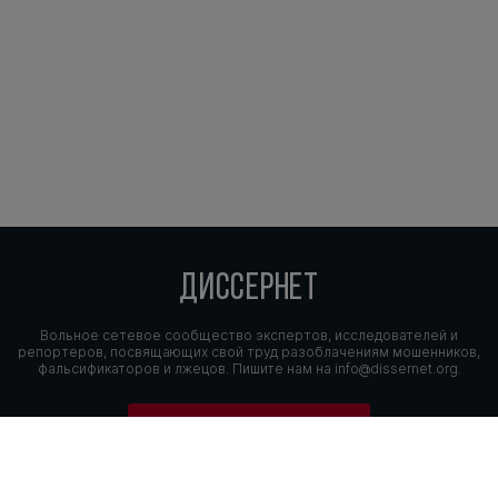
ДИССЕРНЕТ
Вольное сетевое сообщество экспертов, исследователей и
репортеров, посвящающих свой труд разоблачениям мошенников,
фальсификаторов и лжецов. Пишите нам на
info@dissernet.org.
Поддержать проект