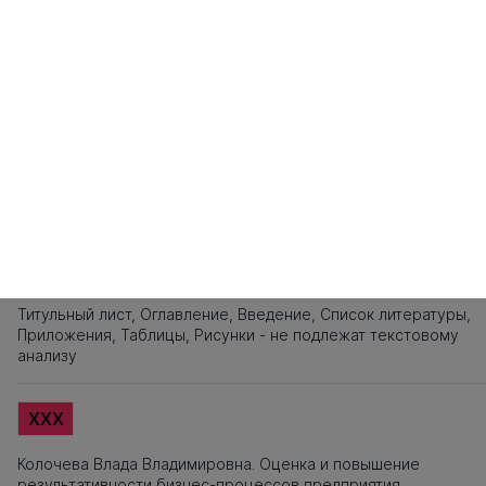
101
102
103
104
105
106
107
108
109
110
111
112
113
114
115
121
122
123
124
125
126
127
128
129
130
131
132
133
134
135
141
142
143
144
145
146
147
148
149
150
151
152
153
154
155
161
162
163
164
165
166
167
168
169
170
171
172
173
174
175
181
182
183
184
185
186
187
188
189
190
191
192
193
194
195
201
202
203
204
205
206
207
208
209
210
211
Источники заимствования
XXX
Титульный лист, Оглавление, Введение, Список литературы,
Приложения, Таблицы, Рисунки - не подлежат текстовому
анализу
XXX
Колочева Влада Владимировна. Оценка и повышение
результативности бизнес-процессов предприятия