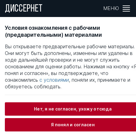
ДИССЕРНЕТ
МЕНЮ
РАЗВИТИЕ УПРАВЛЕНИЯ БИЗНЕС-
Условия ознакомления с рабочими
ПРОЦЕССАМИ НА ОСНОВЕ ИНТЕГРАЦИИ С
(предварительными) материалами
ФУНКЦИОНАЛЬНЫМИ ПОДСИСТЕМАМИ
Вы открываете предварительные рабочие материалы.
ПРОМЫШЛЕННОГО ПРЕДПРИЯТИЯ
Они могут быть дополнены, изменены или удалены в
ходе дальнейшей проверки и не могут служить
Общая информация
основанием для оценки работы. Нажимая на кнопку «
понял и согласен», вы подтверждаете, что
ознакомились
с условиями
, поняли их, принимаете и
Шподарев Павел Петрович
обязуетесь соблюдать.
Нет, я не согласен, ухожу отсюда
Информация о защите
Я понял и согласен
Научный консультант / Научный руководитель
Яшин Николай Сергеевич