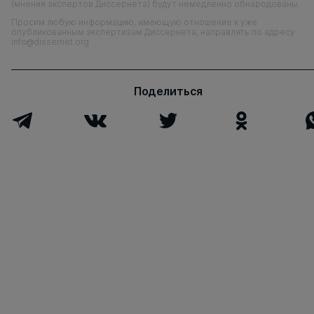
(мнения экспертов Диссернета) будут немедленно обнародованы.
Просим любую информацию, имеющую отношение к уже
опубликованным экспертизам Диссернета, направлять по адресу
info@dissernet.org
Поделиться