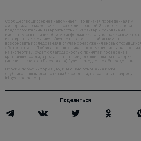
Сообщество Диссернет напоминает, что никакая проведенная им
экспертиза не может считаться окончательной. Экспертиза носит
предположительный (вероятностный) характер и основана на
имеющемся в наличии объеме информации, полученной исключитель
из открытых источников. Эксперты готовы в любой момент
возобновить исследования в случае обнаружения вновь открывшихс
обстоятельств. Любая дополнительная информация, могущая повлия
на экспертизу, будет с благодарностью принята и проверена в
кратчайшие сроки, а результаты такой дополнительной проверки
(мнения экспертов Диссернета) будут немедленно обнародованы.
Просим любую информацию, имеющую отношение к уже
опубликованным экспертизам Диссернета, направлять по адресу
info@dissernet.org
Поделиться