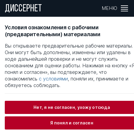
ДИССЕРНЕТ
МЕНЮ
СОЦИАЛЬНО-ТЕХНОЛОГИЧЕСКИЕ
Условия ознакомления с рабочими
ОТНОШЕНИЯ В СОВРЕМЕННОЙ
(предварительными) материалами
УПРАВЛЕНЧЕСКОЙ ДЕЯТЕЛЬНОСТИ
Вы открываете предварительные рабочие материалы.
Они могут быть дополнены, изменены или удалены в
Общая информация
ходе дальнейшей проверки и не могут служить
основанием для оценки работы. Нажимая на кнопку «
понял и согласен», вы подтверждаете, что
Сметанин Дмитрий Александрович
ознакомились
с условиями
, поняли их, принимаете и
обязуетесь соблюдать.
Информация о защите
Нет, я не согласен, ухожу отсюда
Научный консультант / Научный руководитель
Я понял и согласен
Гриценко Ирина Яковлевна