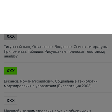
101
102
103
104
105
106
107
108
109
110
111
112
113
114
115
1
121
122
123
124
125
126
127
128
129
130
131
132
133
134
135
1
Источники заимствования
XXX
Титульный лист, Оглавление, Введение, Список литературы,
Приложения, Таблицы, Рисунки - не подлежат текстовому
анализу
XXX
Биканов, Роман Михайлович; Социальные технологии
моделирования в управлении (Диссертация 2003)
XXX
Масштабные заимствования пока не обнаружены