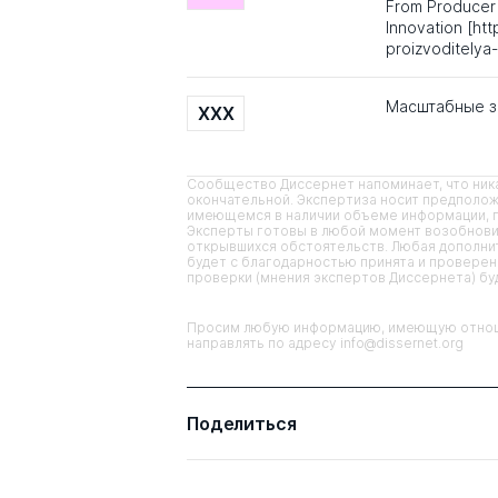
From Producer 
Innovation [ht
proizvoditelya
Масштабные з
XXX
Сообщество Диссернет напоминает, что ника
окончательной. Экспертиза носит предполож
имеющемся в наличии объеме информации, п
Эксперты готовы в любой момент возобнови
открывшихся обстоятельств. Любая дополнит
будет с благодарностью принята и проверена
проверки (мнения экспертов Диссернета) б
Просим любую информацию, имеющую отноше
направлять по адресу info@dissernet.org
Поделиться