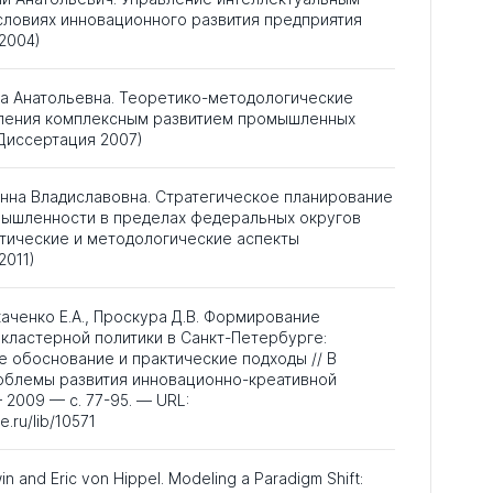
словиях инновационного развития предприятия
2004)
на Анатольевна. Теоретико-методологические
ления комплексным развитием промышленных
Диссертация 2007)
нна Владиславовна. Стратегическое планирование
мышленности в пределах федеральных округов
тические и методологические аспекты
2011)
Ткаченко Е.А., Проскура Д.В. Формирование
кластерной политики в Санкт-Петербурге:
 обоснование и практические подходы // В
облемы развития инновационно-креативной
 2009 — с. 77-95. — URL:
e.ru/lib/10571
win and Eric von Hippel. Modeling a Paradigm Shift: