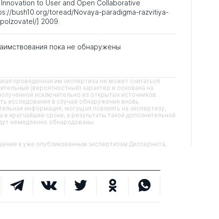
Innovation to User and Open Collaborative
tps://bush10.org/toread/Novaya-paradigma-razvitiya-
-polzovatel/] 2009.
аимствования пока не обнаружены
кая проведенная им экспертиза не может считаться
ительный (вероятностный) характер и основана на
олученной исключительно из открытых источников.
ть исследования в случае обнаружения вновь
ельная информация, могущая повлиять на экспертизу,
 в кратчайшие сроки, а результаты такой дополнительной
удут немедленно обнародованы.
ние к уже опубликованным экспертизам Диссернета,