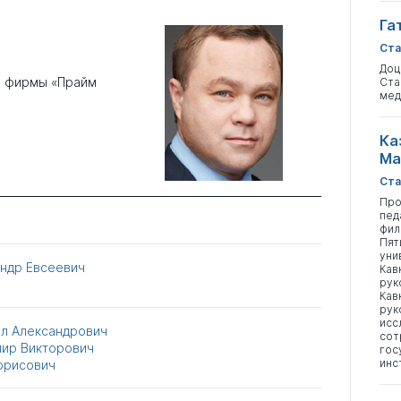
Га
Ста
Доц
й фирмы «Прайм
Ста
мед
Ка
Ма
Ста
Про
пед
фил
Пят
уни
андр Евсеевич
Кав
рук
Кав
рук
исс
ил Александрович
сот
мир Викторович
гос
инс
орисович