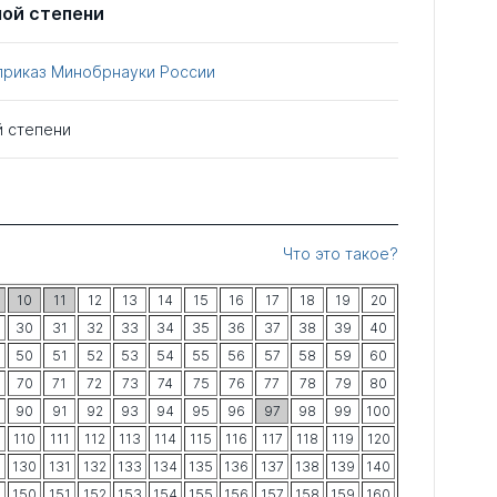
ной степени
приказ Минобрнауки России
й степени
Что это такое?
10
11
12
13
14
15
16
17
18
19
20
30
31
32
33
34
35
36
37
38
39
40
50
51
52
53
54
55
56
57
58
59
60
70
71
72
73
74
75
76
77
78
79
80
90
91
92
93
94
95
96
97
98
99
100
9
110
111
112
113
114
115
116
117
118
119
120
9
130
131
132
133
134
135
136
137
138
139
140
9
150
151
152
153
154
155
156
157
158
159
160