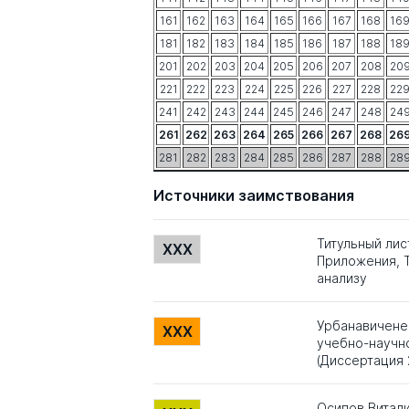
161
162
163
164
165
166
167
168
16
181
182
183
184
185
186
187
188
18
201
202
203
204
205
206
207
208
20
221
222
223
224
225
226
227
228
22
241
242
243
244
245
246
247
248
24
261
262
263
264
265
266
267
268
26
281
282
283
284
285
286
287
288
28
Источники заимствования
Титульный лис
XXX
Приложения, Т
анализу
Урбанавичене 
XXX
учебно-научн
(Диссертация 
Осипов Витал