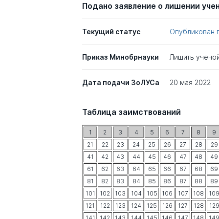
Подано заявление о лишении уче
Текущий статус
Опубликован 
Приказ Минобрнауки
Лишить учено
Дата подачи ЗоЛУСа
20 мая 2022
Таблица заимствований
1
2
3
4
5
6
7
8
9
21
22
23
24
25
26
27
28
29
41
42
43
44
45
46
47
48
49
61
62
63
64
65
66
67
68
69
81
82
83
84
85
86
87
88
89
101
102
103
104
105
106
107
108
10
121
122
123
124
125
126
127
128
12
141
142
143
144
145
146
147
148
14