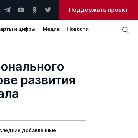
Поддержать проект
арты и цифры
Медиа
Новости
ионального
ве развития
ала
следние добавленные