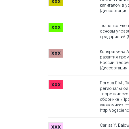
XXX
капиталом в у
(Диссертация 
Ткаченко Еле
XXX
основы управ
предприятий (
Кондратьева А
XXX
развития про
России: теоре
(Диссертация 
Рогова Е.М., 
XXX
региональной 
теоретическое
сборнике «Пр
экономики». —
http://bgscienc
Carliss Y. Bald
XXX