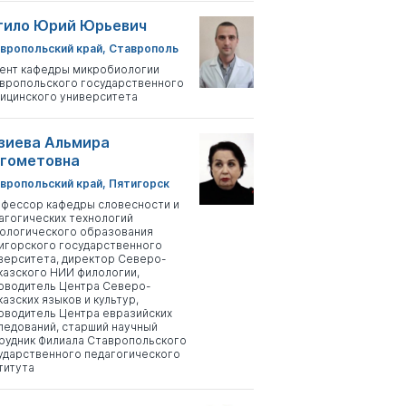
тило Юрий Юрьевич
вропольский край, Ставрополь
ент кафедры микробиологии
вропольского государственного
ицинского университета
зиева Альмира
гометовна
вропольский край, Пятигорск
фессор кафедры словесности и
агогических технологий
ологического образования
игорского государственного
верситета, директор Северо-
казского НИИ филологии,
оводитель Центра Северо-
казских языков и культур,
оводитель Центра евразийских
ледований, старший научный
рудник Филиала Ставропольского
ударственного педагогического
титута