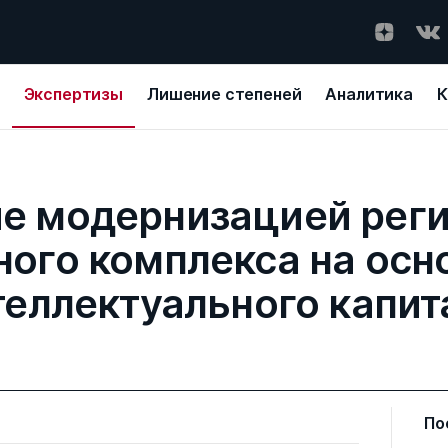
Экспертизы
Лишение степеней
Аналитика
К
е модернизацией рег
ого комплекса на осно
теллектуального капит
По