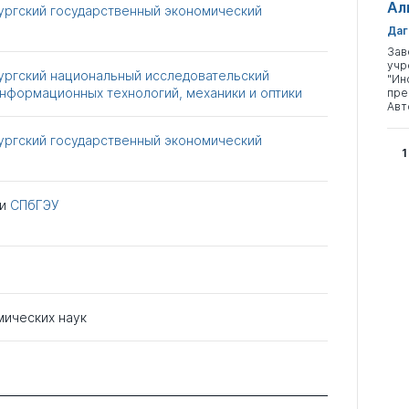
Ал
ургский государственный экономический
Даг
Зав
учр
ургский национальный исследовательский
"Ин
нформационных технологий, механики и оптики
пре
Авт
ургский государственный экономический
1
ри
СПбГЭУ
мических наук