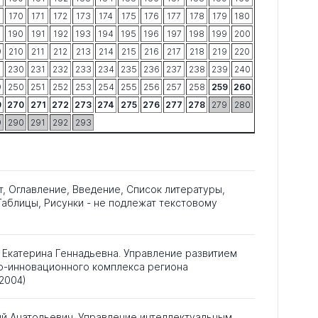
9
170
171
172
173
174
175
176
177
178
179
180
9
190
191
192
193
194
195
196
197
198
199
200
9
210
211
212
213
214
215
216
217
218
219
220
9
230
231
232
233
234
235
236
237
238
239
240
9
250
251
252
253
254
255
256
257
258
259
260
9
270
271
272
273
274
275
276
277
278
279
280
9
290
291
292
293
т, Оглавление, Введение, Список литературы,
аблицы, Рисунки - не подлежат текстовому
Екатерина Геннадьевна. Управление развитием
о-инновационного комплекса региона
2004)
ий Анатольевич. Управление интеллектуальным