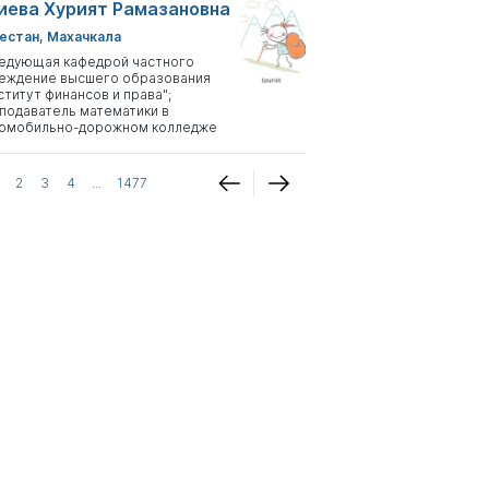
иева Хурият Рамазановна
естан, Махачкала
едующая кафедрой частного
еждение высшего образования
ститут финансов и права";
подаватель математики в
омобильно-дорожном колледже
2
3
4
...
1477