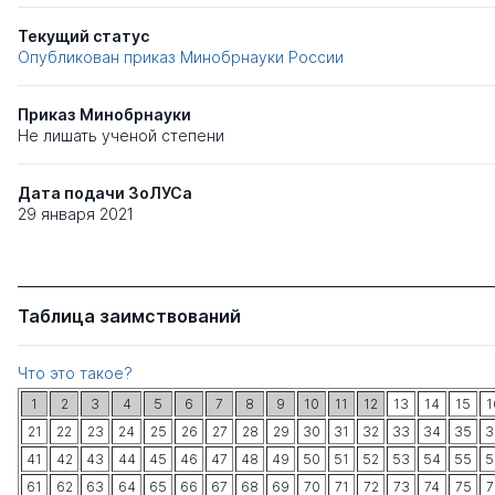
Текущий статус
Опубликован приказ Минобрнауки России
Приказ Минобрнауки
Не лишать ученой степени
Дата подачи ЗоЛУСа
29 января 2021
Таблица заимствований
Что это такое?
1
2
3
4
5
6
7
8
9
10
11
12
13
14
15
1
21
22
23
24
25
26
27
28
29
30
31
32
33
34
35
3
41
42
43
44
45
46
47
48
49
50
51
52
53
54
55
5
61
62
63
64
65
66
67
68
69
70
71
72
73
74
75
7