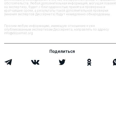
обстоятельств. Любая дополнительная информация, могущая повлия
на экспертизу, будет с благодарностью принята и проверена в
кратчайшие сроки, а результаты такой дополнительной проверки
(мнения экспертов Диссернета) будут немедленно обнародованы.
Просим любую информацию, имеющую отношение к уже
опубликованным экспертизам Диссернета, направлять по адресу
info@dissernet.org
Поделиться