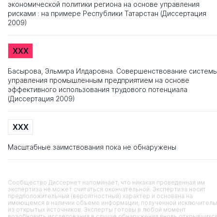
экономической политики региона на основе управления
рисками : на примере Республики Татарстан (Диссертация
2009)
XXX
Басырова, Эльмира Илдаровна. Совершенствование систем
управления промышленным предприятием на основе
эффективного использования трудового потенциала
(Диссертация 2009)
XXX
Масштабные заимствования пока не обнаружены
Сообщество Диссернет напоминает, что никакая проведенная им
экспертиза не может считаться окончательной. Экспертиза носит
предположительный (вероятностный) характер и основана на
имеющемся в наличии объеме информации, полученной исключитель
из открытых источников. Эксперты готовы в любой момент
возобновить исследования в случае обнаружения вновь открывшихс