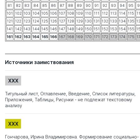
81
82
83
84
85
86
87
88
89
90
91
92
93
94
95
9
101
102
103
104
105
106
107
108
109
110
111
112
113
114
115
1
121
122
123
124
125
126
127
128
129
130
131
132
133
134
135
1
141
142
143
144
145
146
147
148
149
150
151
152
153
154
155
1
161
162
163
164
165
166
167
168
169
170
171
172
173
174
175
1
Источники заимствования
XXX
Титульный лист, Оглавление, Введение, Список литературы,
Приложения, Таблицы, Рисунки - не подлежат текстовому
анализу
XXX
Гончарова, Ирина Владимировна. Формирование социально-