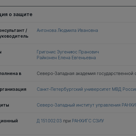
ия о защите
онсультант /
Антонова Людмила Ивановна
уководитель
ы
Григонис Эугениюс Пранович
Райконен Елена Евгеньевна
полнена в
Северо-Западная академия государственной
рганизация
Санкт-Петербургский университет МВД Росси
щиты
Северо-Западный институт управления РАНХ
ционный
Д 151.002.03
при
РАНХИГС СЗИУ