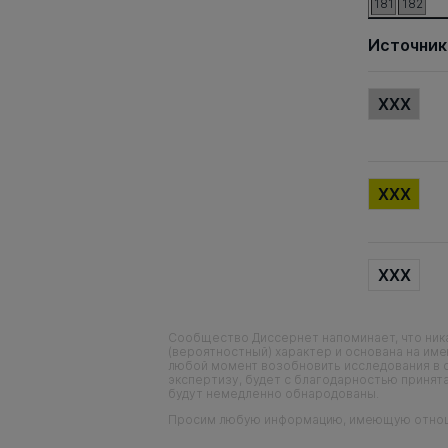
181
182
Источник
XXX
XXX
XXX
Сообщество Диссернет напоминает, что ника
(вероятностный) характер и основана на им
любой момент возобновить исследования в 
экспертизу, будет с благодарностью принята
будут немедленно обнародованы.
Просим любую информацию, имеющую отношен