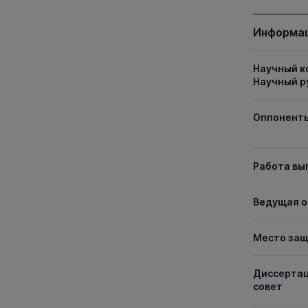
Информац
Научный к
Научный р
Оппонент
Работа вы
Ведущая о
Место за
Диссерта
совет