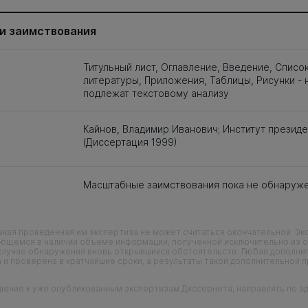
и заимствования
Титульный лист, Оглавление, Введение, Списо
литературы, Приложения, Таблицы, Рисунки - 
подлежат текстовому анализу
Кайнов, Владимир Иванович; Институт президе
(Диссертация 1999)
Масштабные заимствования пока не обнаруж
кая проведенная им экспертиза не может считаться окончательной. Э
еющемся в наличии объеме информации, полученной исключительно из о
случае обнаружения вновь открывшихся обстоятельств. Любая дополни
 и проверена в кратчайшие сроки, а результаты такой дополнительной 
ие к уже опубликованным экспертизам Диссернета, направлять по адр