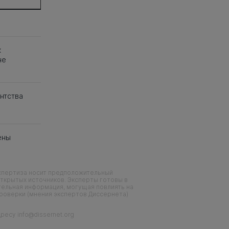
к
не
нтства
ены
кспертиза носит предположительный
ткрытых источников. Эксперты готовы в
тельная информация, могущая повлиять на
проверки (мнения экспертов Диссернета)
есу info@dissernet.org