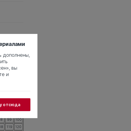
териалами
ь дополнены,
ить
ен», вы
те и
 это такое?
18
19
20
38
39
40
жу отсюда
58
59
60
78
79
80
98
99
100
18
119
120