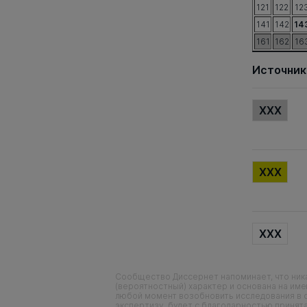
121
122
12
141
142
14
161
162
16
Источник
XXX
XXX
XXX
Сообщество Диссернет напоминает, что ника
(вероятностный) характер и основана на им
любой момент возобновить исследования в 
экспертизу, будет с благодарностью принята