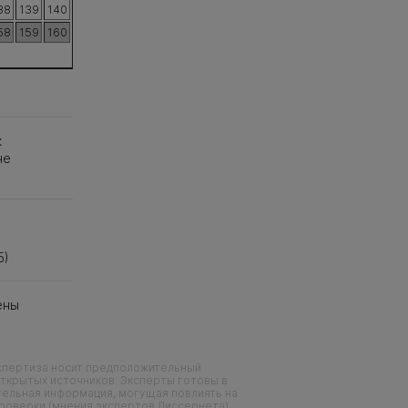
38
139
140
58
159
160
к
не
5)
ены
кспертиза носит предположительный
ткрытых источников. Эксперты готовы в
тельная информация, могущая повлиять на
проверки (мнения экспертов Диссернета)