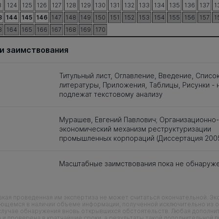
3
124
125
126
127
128
129
130
131
132
133
134
135
136
137
1
3
144
145
146
147
148
149
150
151
152
153
154
155
156
157
1
3
164
165
166
167
168
169
170
и заимствования
Титульный лист, Оглавление, Введение, Списо
литературы, Приложения, Таблицы, Рисунки - 
подлежат текстовому анализу
Мурашев, Евгений Павлович; Организационно-
экономический механизм реструктуризации
промышленных корпораций (Диссертация 200
Масштабные заимствования пока не обнаруж
кая проведенная им экспертиза не может считаться окончательной. Э
еющемся в наличии объеме информации, полученной исключительно из о
случае обнаружения вновь открывшихся обстоятельств. Любая дополни
 и проверена в кратчайшие сроки, а результаты такой дополнительной 