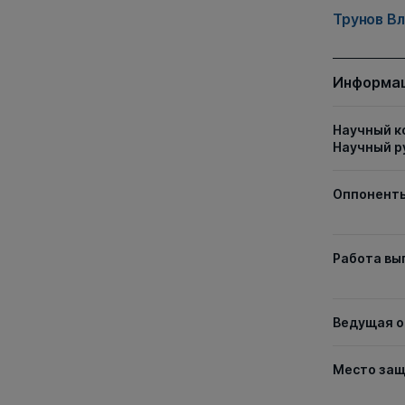
Трунов В
Информац
Научный к
Научный р
Оппонент
Работа вы
Ведущая о
Место за