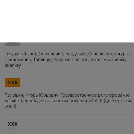
141
142
143
144
145
146
147
148
149
150
151
152
153
154
155
1
161
162
163
164
165
166
167
168
Источники заимствования
XXX
Титульный лист, Оглавление, Введение, Список литературы,
Приложения, Таблицы, Рисунки - не подлежат текстовому
анализу
XXX
Полушин, Игорь Юрьевич; Государственное регулирование
хозяйственной деятельности предприятий АПК (Диссертация
2002)
XXX