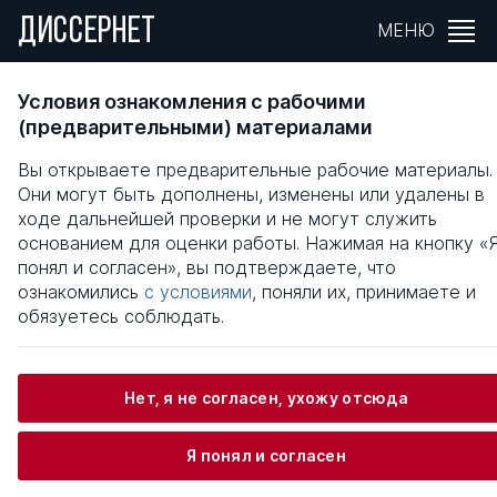
ДИССЕРНЕТ
МЕНЮ
ГОСУДАРСТВЕННОЕ РЕГУЛИРОВАНИЕ
Условия ознакомления с рабочими
ОБЕСПЕЧЕНИЯ ЭКОНОМИЧЕСКОЙ
(предварительными) материалами
БЕЗОПАСНОСТИ АГРАРНОЙ СФЕРЫ
Вы открываете предварительные рабочие материалы.
Они могут быть дополнены, изменены или удалены в
Общая информация
ходе дальнейшей проверки и не могут служить
основанием для оценки работы. Нажимая на кнопку «
понял и согласен», вы подтверждаете, что
Тумов Андзор Анатольевич
ознакомились
с условиями
, поняли их, принимаете и
обязуетесь соблюдать.
Информация о защите
Нет, я не согласен, ухожу отсюда
Научный консультант / Научный руководитель
Я понял и согласен
Москалев Михаил Владимирович