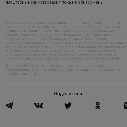
Масштабные заимствования пока не обнаружены
Сообщество Диссернет напоминает, что никакая проведенная им
экспертиза не может считаться окончательной. Экспертиза носит
предположительный (вероятностный) характер и основана на
имеющемся в наличии объеме информации, полученной исключитель
из открытых источников. Эксперты готовы в любой момент
возобновить исследования в случае обнаружения вновь открывшихс
обстоятельств. Любая дополнительная информация, могущая повлия
на экспертизу, будет с благодарностью принята и проверена в
кратчайшие сроки, а результаты такой дополнительной проверки
(мнения экспертов Диссернета) будут немедленно обнародованы.
Просим любую информацию, имеющую отношение к уже
опубликованным экспертизам Диссернета, направлять по адресу
info@dissernet.org
Поделиться