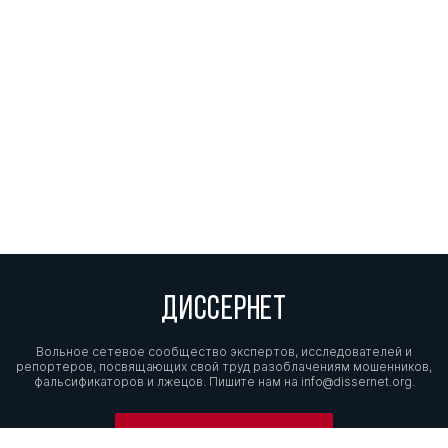
ДИССЕРНЕТ
Вольное сетевое сообщество экспертов, исследователей и
репортеров, посвящающих свой труд разоблачениям мошенников,
фальсификаторов и лжецов. Пишите нам на
info@dissernet.org.
Поддержать проект