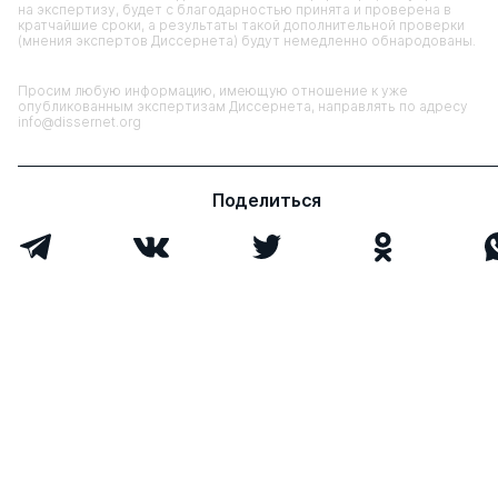
на экспертизу, будет с благодарностью принята и проверена в
кратчайшие сроки, а результаты такой дополнительной проверки
(мнения экспертов Диссернета) будут немедленно обнародованы.
Просим любую информацию, имеющую отношение к уже
опубликованным экспертизам Диссернета, направлять по адресу
info@dissernet.org
Поделиться