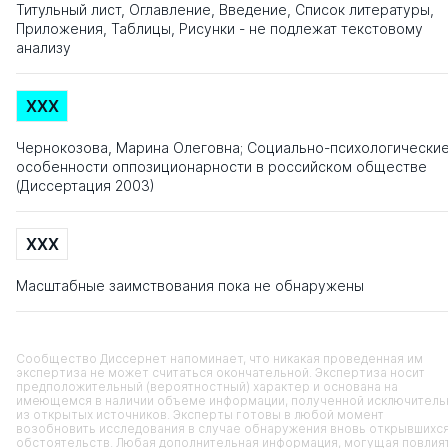
Титульный лист, Оглавление, Введение, Список литературы,
Приложения, Таблицы, Рисунки - не подлежат текстовому
анализу
XXX
Чернокозова, Марина Олеговна; Социально-психологически
особенности оппозиционарности в российском обществе
(Диссертация 2003)
XXX
Масштабные заимствования пока не обнаружены
Сообщество Диссернет напоминает, что никакая проведенная им
экспертиза не может считаться окончательной. Экспертиза носит
предположительный (вероятностный) характер и основана на
имеющемся в наличии объеме информации, полученной исключитель
из открытых источников. Эксперты готовы в любой момент
возобновить исследования в случае обнаружения вновь открывшихс
обстоятельств. Любая дополнительная информация, могущая повлия