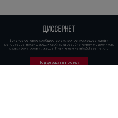
ДИССЕРНЕТ
Вольное сетевое сообщество экспертов, исследователей и
репортеров, посвящающих свой труд разоблачениям мошенников,
фальсификаторов и лжецов. Пишите нам на
info@dissernet.org.
Поддержать проект
МЫ В СОЦСЕТЯХ
© Вольное сетевое сообщество
«Диссернет». 2013—2026