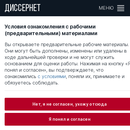
ДИССЕРНЕТ
МЕНЮ
Правовые основы формирования и
Условия ознакомления с рабочими
деятельности органов по контролю за
(предварительными) материалами
оборотом наркотиков: теоретико-правово
Вы открываете предварительные рабочие материалы.
исследование
Они могут быть дополнены, изменены или удалены в
ходе дальнейшей проверки и не могут служить
Общая информация
основанием для оценки работы. Нажимая на кнопку «
понял и согласен», вы подтверждаете, что
ознакомились
с условиями
, поняли их, принимаете и
Юдин Владимир Николаевич
обязуетесь соблюдать.
Нет, я не согласен, ухожу отсюда
Информация о защите
Я понял и согласен
Научный консультант / Научный руководитель
Шагиева Розалина Васильевна