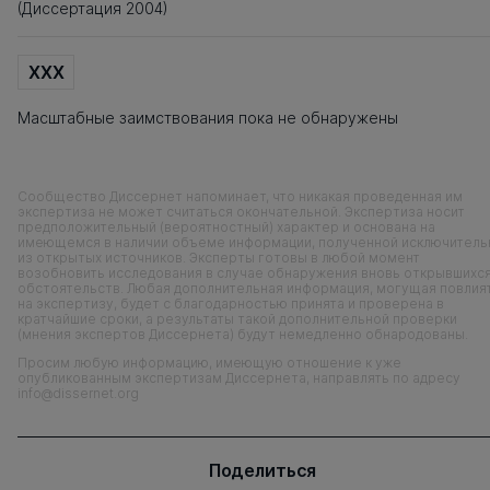
(Диссертация 2004)
XXX
Масштабные заимствования пока не обнаружены
Сообщество Диссернет напоминает, что никакая проведенная им
экспертиза не может считаться окончательной. Экспертиза носит
предположительный (вероятностный) характер и основана на
имеющемся в наличии объеме информации, полученной исключитель
из открытых источников. Эксперты готовы в любой момент
возобновить исследования в случае обнаружения вновь открывшихс
обстоятельств. Любая дополнительная информация, могущая повлия
на экспертизу, будет с благодарностью принята и проверена в
кратчайшие сроки, а результаты такой дополнительной проверки
(мнения экспертов Диссернета) будут немедленно обнародованы.
Просим любую информацию, имеющую отношение к уже
опубликованным экспертизам Диссернета, направлять по адресу
info@dissernet.org
Поделиться