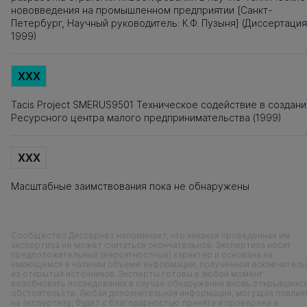
нововведения на промышленном предприятии [Санкт-
Петербург, Научный руководитель: К.Ф. Пузыня] (Диссертация
1999)
XXX
Tacis Project SMERUS9501 Техническое содействие в создани
Ресурсного центра малого предпринимательства (1999)
XXX
Масштабные заимствования пока не обнаружены
Сообщество Диссернет напоминает, что никакая проведенная им
экспертиза не может считаться окончательной. Экспертиза носит
предположительный (вероятностный) характер и основана на
имеющемся в наличии объеме информации, полученной исключитель
из открытых источников. Эксперты готовы в любой момент
возобновить исследования в случае обнаружения вновь открывшихс
обстоятельств. Любая дополнительная информация, могущая повлия
на экспертизу, будет с благодарностью принята и проверена в