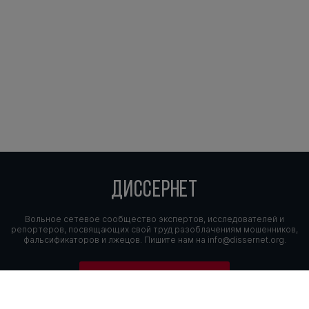
ДИССЕРНЕТ
Вольное сетевое сообщество экспертов, исследователей и
репортеров, посвящающих свой труд разоблачениям мошенников,
фальсификаторов и лжецов. Пишите нам на
info@dissernet.org.
Поддержать проект