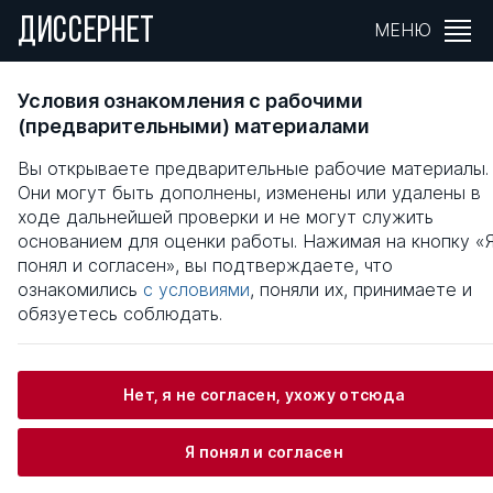
ДИССЕРНЕТ
МЕНЮ
МЕТОДИЧЕСКИЕ ОСНОВЫ ПОВЫШЕНИЯ
Условия ознакомления с рабочими
ЭФФЕКТИВНОСТИ ИНВЕСТИЦИОННО-
(предварительными) материалами
ИННОВАЦИОННОЙ ДЕЯТЕЛЬНОСТИ ПРИ
Вы открываете предварительные рабочие материалы.
СТРОИТЕЛЬСТВЕ МАГИСТРАЛЬНЫХ
Они могут быть дополнены, изменены или удалены в
НЕФТЕГАЗОПРОВОДОВ
ходе дальнейшей проверки и не могут служить
основанием для оценки работы. Нажимая на кнопку «
Общая информация
понял и согласен», вы подтверждаете, что
ознакомились
с условиями
, поняли их, принимаете и
обязуетесь соблюдать.
Юрченко Вадим Васильевич
Нет, я не согласен, ухожу отсюда
Информация о защите
Я понял и согласен
Научный консультант / Научный руководитель