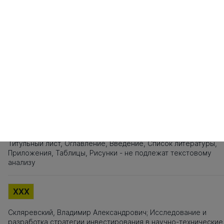
81
82
83
84
85
86
87
88
89
90
91
92
93
94
95
9
101
102
103
104
105
106
107
108
109
110
111
112
113
114
115
1
121
122
123
124
125
126
127
128
129
130
131
132
133
134
135
1
141
142
143
144
145
146
147
148
149
150
151
152
153
154
155
1
161
162
163
164
165
166
167
168
169
170
171
172
173
174
175
1
181
182
183
184
185
186
187
188
189
190
191
192
193
194
195
1
Источники заимствования
XXX
Титульный лист, Оглавление, Введение, Список литературы,
Приложения, Таблицы, Рисунки - не подлежат текстовому
анализу
XXX
Скляревский, Владимир Александрович; Исследование и
разработка стратегии инвестирования в научно-технические