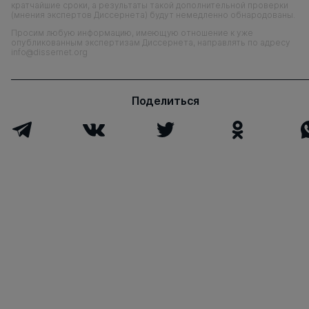
кратчайшие сроки, а результаты такой дополнительной проверки
(мнения экспертов Диссернета) будут немедленно обнародованы.
Просим любую информацию, имеющую отношение к уже
опубликованным экспертизам Диссернета, направлять по адресу
info@dissernet.org
Поделиться