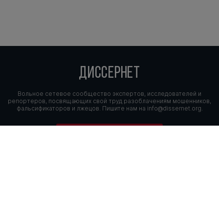
ДИССЕРНЕТ
Вольное сетевое сообщество экспертов, исследователей и
репортеров, посвящающих свой труд разоблачениям мошенников,
фальсификаторов и лжецов. Пишите нам на
info@dissernet.org.
Поддержать проект
МЫ В СОЦСЕТЯХ
© Вольное сетевое сообщество
«Диссернет». 2013—2026