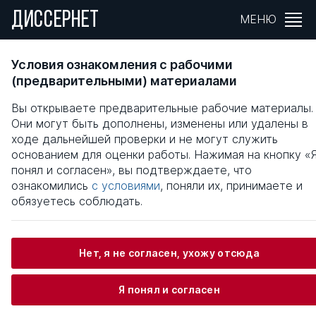
ДИССЕРНЕТ
МЕНЮ
Разработка метода исследования динамик
Условия ознакомления с рабочими
роторов в подшипниках скольжения на
(предварительными) материалами
основе теории мощностных графов связей
Вы открываете предварительные рабочие материалы.
Они могут быть дополнены, изменены или удалены в
Общая информация
ходе дальнейшей проверки и не могут служить
основанием для оценки работы. Нажимая на кнопку «
понял и согласен», вы подтверждаете, что
Жидков Сергей Анатольевич
ознакомились
с условиями
, поняли их, принимаете и
обязуетесь соблюдать.
Информация о защите
Нет, я не согласен, ухожу отсюда
Научный консультант / Научный руководитель
Я понял и согласен
Савин Леонид Алекссеевич