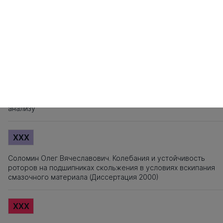
141
142
143
144
145
146
147
148
149
150
151
152
153
154
155
1
161
162
163
164
165
166
167
168
169
170
171
172
173
174
175
1
Источники заимствования
XXX
Титульный лист, Оглавление, Введение, Список литературы,
Приложения, Таблицы, Рисунки - не подлежат текстовому
анализу
XXX
Соломин Олег Вячеславович. Колебания и устойчивость
роторов на подшипниках скольжения в условиях вскипания
смазочного материала (Диссертация 2000)
XXX