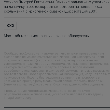
Устинов Дмитрий Евгеньевич. Влияние радиальных уплотнени
на динамику высокоскоростных роторов на подшипниках
скольжения с криогенной смазкой (Диссертация 2001)
XXX
Масштабные заимствования пока не обнаружены
Сообщество Диссернет напоминает, что никакая проведенная им
экспертиза не может считаться окончательной. Экспертиза носит
предположительный (вероятностный) характер и основана на
имеющемся в наличии объеме информации, полученной исключитель
из открытых источников. Эксперты готовы в любой момент
возобновить исследования в случае обнаружения вновь открывшихс
обстоятельств. Любая дополнительная информация, могущая повлия
на экспертизу, будет с благодарностью принята и проверена в
кратчайшие сроки, а результаты такой дополнительной проверки
(мнения экспертов Диссернета) будут немедленно обнародованы.
Просим любую информацию, имеющую отношение к уже
опубликованным экспертизам Диссернета, направлять по адресу
info@dissernet.org