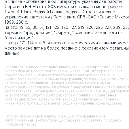
В списке использованной литературы указаны две работы
Серёгина В.Э. На стр. 308 имеется ссылка на монографию
Джон К. Шанк, Виджей Гошшдараджан. Стратегическое
управление затратами / Пер. с англ. СПб.: ЗАО «Бизнес Микро
1999. 288 с.
на стр. 19-35, 38-51, 121-122, 126-127, 219-220, 225-227, 239, 25
термины "предприятие", "фирма", "компания" заменяютя на
"организация".
На стр. 171, 174 в таблицах со статистическими данными имее
место замена дат на более поздние с сохранением остальны
данных.
Сообщество Диссернет напоминает, что никакая проведенная им
экспертиза не может считаться окончательной. Экспертиза носит
предположительный (вероятностный) характер и основана на
имеющемся в наличии объеме информации, полученной исключитель
из открытых источников. Эксперты готовы в любой момент
возобновить исследования в случае обнаружения вновь открывшихс
обстоятельств. Любая дополнительная информация, могущая повлия
на экспертизу, будет с благодарностью принята и проверена в
кратчайшие сроки, а результаты такой дополнительной проверки
(мнения экспертов Диссернета) будут немедленно обнародованы.
Просим любую информацию, имеющую отношение к уже
опубликованным экспертизам Диссернета, направлять по адресу
info@dissernet.org