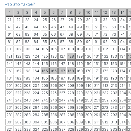
Что это такое?
1
2
3
4
5
6
7
8
9
10
11
12
13
14
21
22
23
24
25
26
27
28
29
30
31
32
33
34
41
42
43
44
45
46
47
48
49
50
51
52
53
54
61
62
63
64
65
66
67
68
69
70
71
72
73
74
81
82
83
84
85
86
87
88
89
90
91
92
93
94
101
102
103
104
105
106
107
108
109
110
111
112
113
114
1
121
122
123
124
125
126
127
128
129
130
131
132
133
134
1
141
142
143
144
145
146
147
148
149
150
151
152
153
154
1
161
162
163
164
165
166
167
168
169
170
171
172
173
174
1
181
182
183
184
185
186
187
188
189
190
191
192
193
194
1
201
202
203
204
205
206
207
208
209
210
211
212
213
214
2
221
222
223
224
225
226
227
228
229
230
231
232
233
234
2
241
242
243
244
245
246
247
248
249
250
251
252
253
254
2
261
262
263
264
265
266
267
268
269
270
271
272
273
274
2
281
282
283
284
285
286
287
288
289
290
291
292
293
294
2
301
302
303
304
305
306
307
308
309
310
311
312
313
314
3
321
322
323
324
325
326
327
328
329
330
331
332
333
334
3