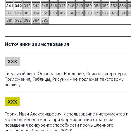
341
342
343
344
345
346
347
348
349
350
351
352
353
354
3
361
362
363
364
365
366
367
368
369
370
371
372
373
374
3
381
382
383
384
385
Источники заимствования
XXX
Титульный лист, Оглавление, Введение, Список литературы,
Приложения, Таблицы, Рисунки - не подлежат текстовому
анализу
XXX
Горин, Иван Александрович; Использование инструментов и
методов менеджмента при формировании стратегии
повышения конкурентоспособности промышленного
предприятия (Диссертация 2009)