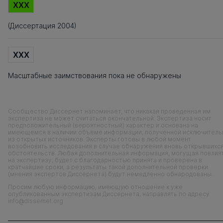
XXX
(Диссертация 2004)
XXX
Масштабные заимствования пока не обнаружены
Сообщество Диссернет напоминает, что никакая проведенная им
экспертиза не может считаться окончательной. Экспертиза носит
предположительный (вероятностный) характер и основана на
имеющемся в наличии объеме информации, полученной исключитель
из открытых источников. Эксперты готовы в любой момент
возобновить исследования в случае обнаружения вновь открывшихс
обстоятельств. Любая дополнительная информация, могущая повлия
на экспертизу, будет с благодарностью принята и проверена в
кратчайшие сроки, а результаты такой дополнительной проверки
(мнения экспертов Диссернета) будут немедленно обнародованы.
Просим любую информацию, имеющую отношение к уже
опубликованным экспертизам Диссернета, направлять по адресу
info@dissernet.org