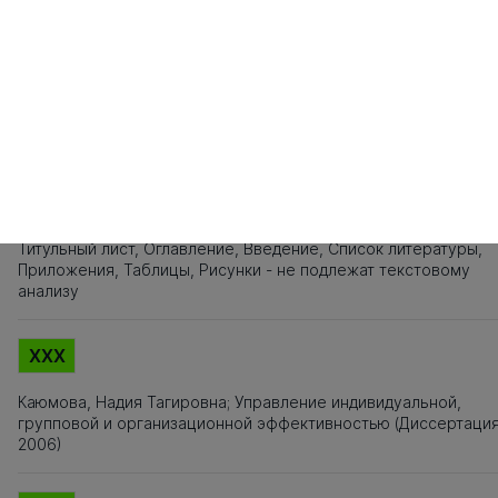
121
122
123
124
125
126
127
128
129
130
131
132
133
134
135
1
141
142
143
144
145
146
147
148
149
150
151
152
153
154
155
1
161
162
163
164
165
166
167
168
169
170
171
172
173
174
175
1
181
182
183
Источники заимствования
XXX
Титульный лист, Оглавление, Введение, Список литературы,
Приложения, Таблицы, Рисунки - не подлежат текстовому
анализу
XXX
Каюмова, Надия Тагировна; Управление индивидуальной,
групповой и организационной эффективностью (Диссертаци
2006)