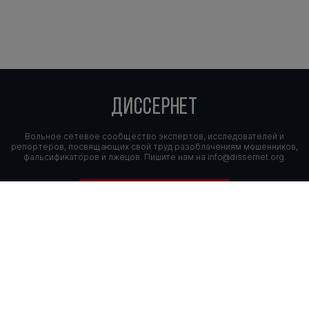
ДИССЕРНЕТ
Вольное сетевое сообщество экспертов, исследователей и
репортеров, посвящающих свой труд разоблачениям мошенников,
фальсификаторов и лжецов. Пишите нам на
info@dissernet.org.
Поддержать проект
МЫ В СОЦСЕТЯХ
© Вольное сетевое сообщество
«Диссернет». 2013—2026