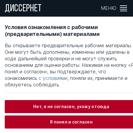
ДИССЕРНЕТ
МЕНЮ
ФАКТОРЫ ЭФФЕКТИВНОГО УПРАВЛЕНИЯ
Условия ознакомления с рабочими
ЧЕЛОВЕЧЕСКИМИ РЕСУРСАМИ
(предварительными) материалами
ОРГАНИЗАЦИИ
Вы открываете предварительные рабочие материалы.
Они могут быть дополнены, изменены или удалены в
Общая информация
ходе дальнейшей проверки и не могут служить
основанием для оценки работы. Нажимая на кнопку «
понял и согласен», вы подтверждаете, что
Злотницкий Вадим Эдуардович
ознакомились
с условиями
, поняли их, принимаете и
обязуетесь соблюдать.
Информация о защите
Нет, я не согласен, ухожу отсюда
Научный консультант / Научный руководитель
Я понял и согласен
Буданова Мария Александровна