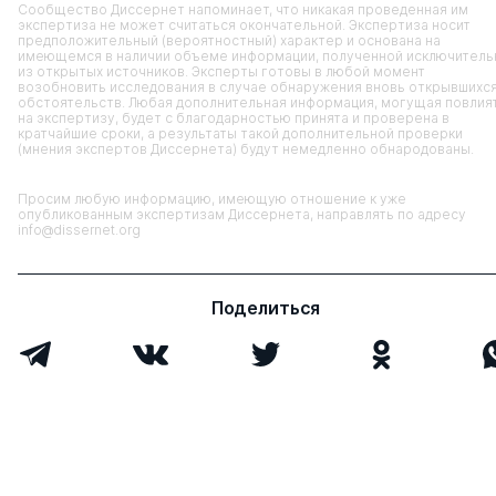
Сообщество Диссернет напоминает, что никакая проведенная им
экспертиза не может считаться окончательной. Экспертиза носит
предположительный (вероятностный) характер и основана на
имеющемся в наличии объеме информации, полученной исключитель
из открытых источников. Эксперты готовы в любой момент
возобновить исследования в случае обнаружения вновь открывшихс
обстоятельств. Любая дополнительная информация, могущая повлия
на экспертизу, будет с благодарностью принята и проверена в
кратчайшие сроки, а результаты такой дополнительной проверки
(мнения экспертов Диссернета) будут немедленно обнародованы.
Просим любую информацию, имеющую отношение к уже
опубликованным экспертизам Диссернета, направлять по адресу
info@dissernet.org
Поделиться