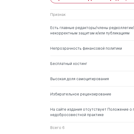
Признак
Пономарев Геннадий
Николаевич
Есть главные редакторы/члены редколлегии/
некорректным защитам и/или публикациям
Горелов Александр
д. пед.н.
Александрович
Непрозрачность финансовой политики
Махов Александр
д. пед.н.
Сергеевич
Бесплатный хостинг
Высокая доля самоцитирования
Избирательное рецензирование
На сайте издания отсутствует Положение о 
недобросовестной практике
Всего 6