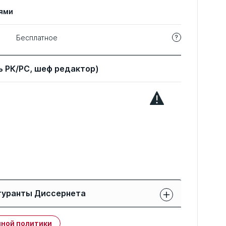
ями
Бесплатное
 РК/РС, шеф редактор)
гуранты Диссернета
Защиты членов РК:
Публикации
ной политики
свои