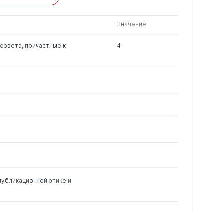
членов РК
чужие
Значение
0
1
0
совета, причастные к
4
0
2
0
0
0
6
публикационной этике и