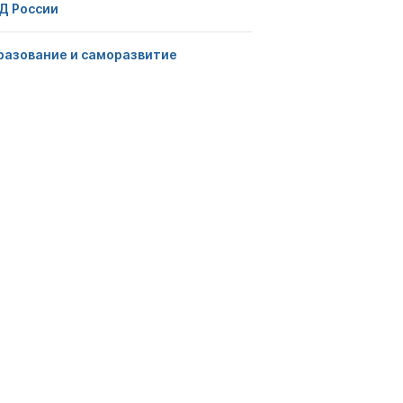
Д России
разование и саморазвитие