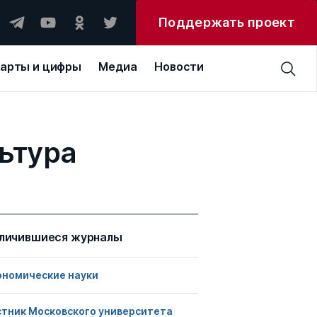
Поддержать проект
арты и цифры
Медиа
Новости
ьтура
личившиеся журналы
ономические науки
стник Московского университета