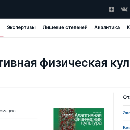
Экспертизы
Лишение степеней
Аналитика
К
тивная физическая кул
От
ормацию
Эк
Ве