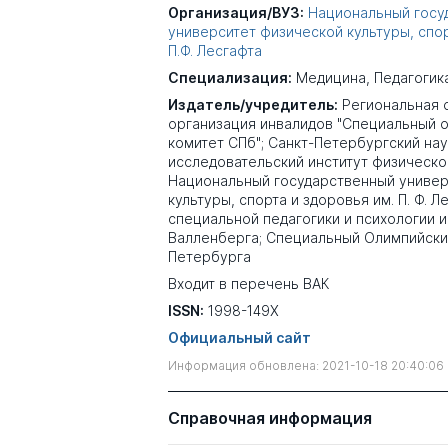
Организация/ВУЗ:
Национальный госу
университет физической культуры, спор
П.Ф. Лесгафта
Специализация:
Медицина
,
Педагогик
Издатель/учредитель:
Региональная
организация инвалидов "Специальный 
комитет СПб"; Санкт-Петербургский на
исследовательский институт физическо
Национальный государственный универ
культуры, спорта и здоровья им. П. Ф. Л
специальной педагогики и психологии и
Валленберга; Специальный Олимпийски
Петербурга
Входит в перечень ВАК
ISSN:
1998-149X
Официальный сайт
Информация обновлена: 2021-10-18 20:40:06
Справочная информация