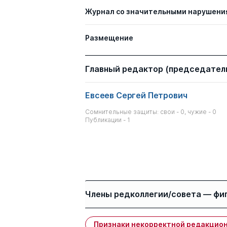
Журнал со значительными нарушени
Размещение
Главный редактор (председатель
Евсеев Сергей Петрович
Сомнительные защиты: свои - 0, чужие - 0
Публикации - 1
Члены редколлегии/совета — фи
Признаки некорректной редакцион
Имя
Степень