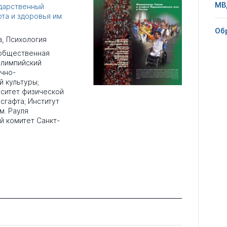
МВ
дарственный
та и здоровья им.
Об
а
,
Психология
 общественная
олимпийский
учно-
й культуры;
ситет физической
есгафта; Институт
м. Рауля
й комитет Санкт-