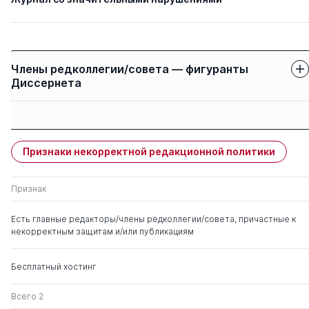
Члены редколлегии/совета — фигуранты
Диссернета
Защиты членов
Имя
Степень
свои
чужие
Признаки некорректной редакционной политики
Ториков Владимир
д. с.-х.н.
0
2
Ефимович
Признак
Пронин Валерий
д. биолог.н.
0
3
Есть главные редакторы/члены редколлегии/совета, причастные к
Васильевич
некорректным защитам и/или публикациям
Клетикова Людмила
д. биолог.н.
0
1
Бесплатный хостинг
Владимировна
Всего 2
Завалин Алексей
д. с.-х.н.
0
0