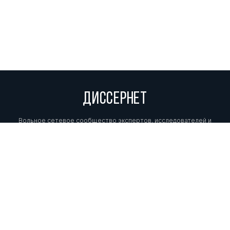
ДИССЕРНЕТ
Вольное сетевое сообщество экспертов, исследователей и
репортеров, посвящающих свой труд разоблачениям мошенников,
фальсификаторов и лжецов. Пишите нам на
info@dissernet.org.
Поддержать проект
МЫ В СОЦСЕТЯХ