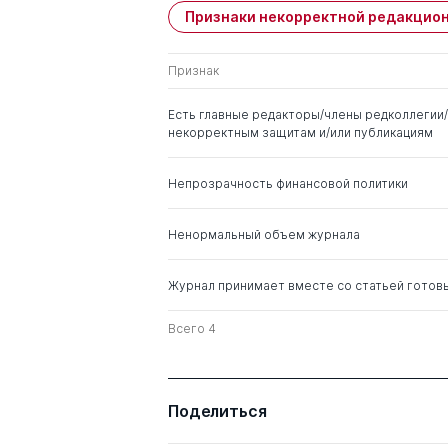
Признаки некорректной редакцион
Имя
Степень
Признак
Фролова Евгения
д. ю.н.
Евгеньевна
Есть главные редакторы/члены редколлегии/
некорректным защитам и/или публикациям
Малько Александр
д. ю.н.
Васильевич
Непрозрачность финансовой политики
Князев Сергей
д. ю.н.
Дмитриевич
Ненормальный объем журнала
Кокотов Александр
д. ю.н.
Журнал принимает вместе со статьей готов
Николаевич
Всего 4
Крохина Юлия
д. ю.н.
Александровна
Поделиться