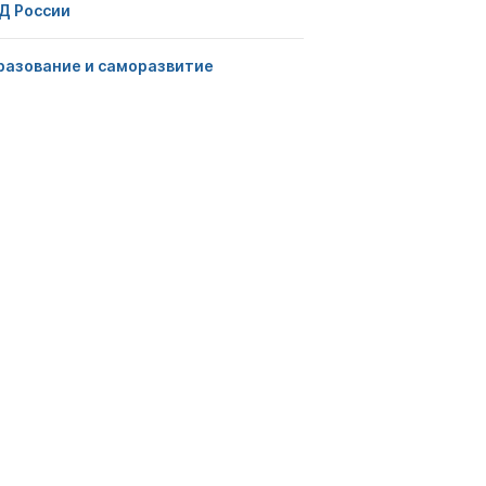
Д России
разование и саморазвитие