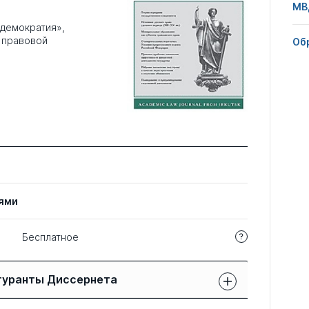
МВ
 демократия»,
и правовой
Об
ями
Бесплатное
гуранты Диссернета