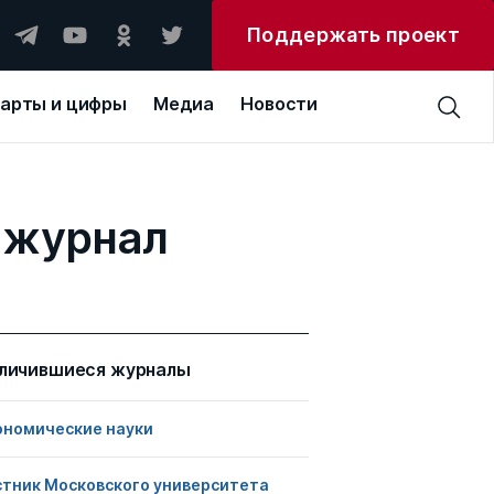
Поддержать проект
арты и цифры
Медиа
Новости
 журнал
личившиеся журналы
ономические науки
стник Московского университета