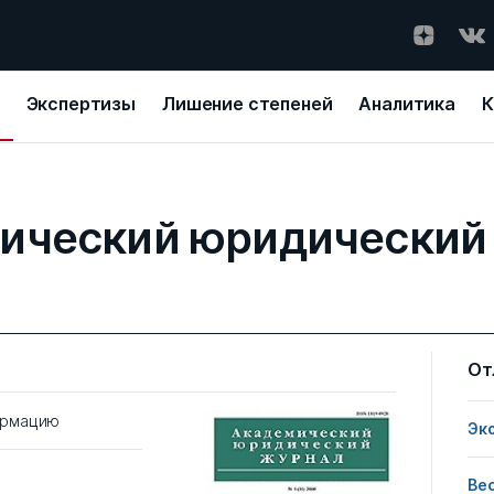
Экспертизы
Лишение степеней
Аналитика
К
ический юридический
От
ормацию
Эк
Ве