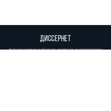
ДИССЕРНЕТ
Вольное сетевое сообщество экспертов, исследователей и
репортеров, посвящающих свой труд разоблачениям мошенников,
фальсификаторов и лжецов. Пишите нам на
info@dissernet.org.
Поддержать проект
МЫ В СОЦСЕТЯХ
© Вольное сетевое сообщество
«Диссернет». 2013—2026