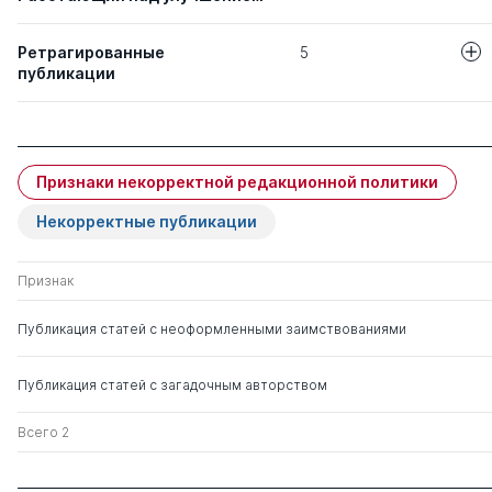
Ретрагированные
5
публикации
Авторы
Название статьи
СОПОСТАВЛЕН
Колотов В Я
Признаки некорректной редакционной политики
ОБУЧЕНИЯ И
ЯЗЫКАМ В ВО
Некорректные публикации
РОССИИ И СШ
Признак
ПОВЫШЕНИЕ 
Обвинцев А. А.
ФИЗИЧЕСКОЙ 
Ращупкин В В
ВОЕННОСЛУЖ
Публикация статей с неоформленными заимствованиями
МИРОТВОРЧЕ
ПОДРАЗДЕЛЕН
ТЕОРИИ «ИСК
Публикация статей с загадочным авторством
УПРАВЛЯЮЩЕЙ
Всего 2
КОНЦЕПТУАЛЬ
Хуббиев Ш. З.
ТЕХНОЛОГИИ
Столяров В А