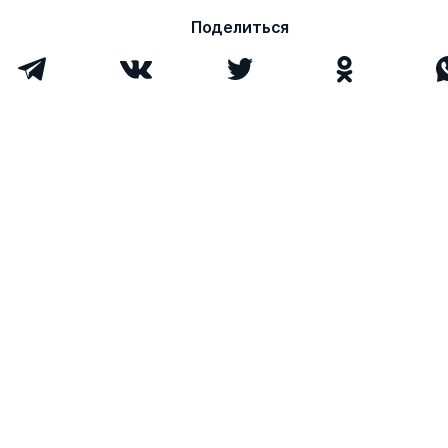
ФИЗИЧЕСКОЙ
Курамшин Ю Ф
ПОДГОТОВЛЕ
Поделиться
МОТОКРОССМ
МЕТОДИКА ПО
Грешных А. А.
ПЕДАГОГОВ И
ПРОВЕДЕНИЮ 
ТРЕНИРОВОК 
ВОЗНИКНОВЕН
СИТУАЦИЙ П
ХАРАКТЕРА
СПОСОБ ЗАЩ
Малышко А В
ИНТЕГРИРОВ
Игнатенко А. В.
СЕТИ СВЯЗИ 
НАЗНАЧЕНИЯ