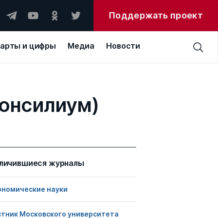
Поддержать проект
арты и цифры
Медиа
Новости
консилиум)
личившиеся журналы
ономические науки
стник Московского университета