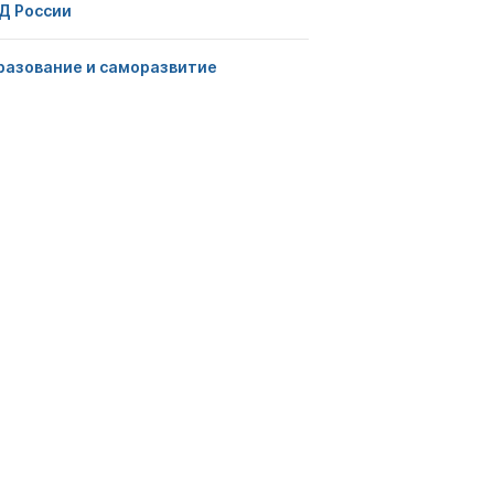
Д России
разование и саморазвитие