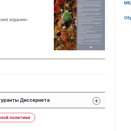
МВ
Об
кие издания»
гуранты Диссернета
Защиты членов РК:
Публикации
ной политики
свои
членов РК
чужие