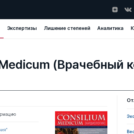
Экспертизы
Лишение степеней
Аналитика
К
 Medicum (Врачебный 
От
ормацию
Эк
ния"
Ве