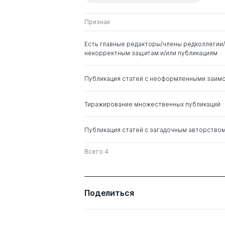
Гусев Евгений Иванович
д. мед. н.
Признак
Остроумова Ольга
д. мед. н.
Дмитриевна
Есть главные редакторы/члены редколлегии/
некорректным защитам и/или публикациям
Мартынов Анатолий
д. мед. н.
Иванович
Публикация статей с неоформленными заим
Каприн Андрей
д. мед. н.
Тиражирование множественных публикаций
Дмитриевич
Публикация статей с загадочным авторство
Камчатнов Павел
д. мед. н.
Рудольфович
Всего 4
Аронов Давид Меерович
д. мед. н.
Поделиться
Лазебник Леонид
д. мед. н.
Борисович