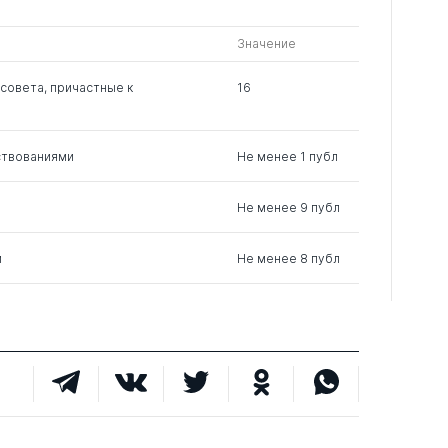
0
1
0
Значение
0
1
0
совета, причастные к
16
0
5
0
ствованиями
Не менее 1 публ
0
2
3
Не менее 9 публ
м
Не менее 8 публ
0
1
1
0
1
0
0
1
2