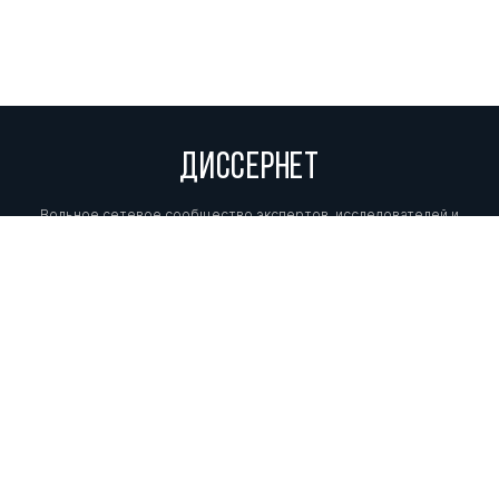
ДИССЕРНЕТ
Вольное сетевое сообщество экспертов, исследователей и
репортеров, посвящающих свой труд разоблачениям мошенников,
фальсификаторов и лжецов. Пишите нам на
info@dissernet.org.
Поддержать проект
МЫ В СОЦСЕТЯХ
© Вольное сетевое сообщество
«Диссернет». 2013—2026