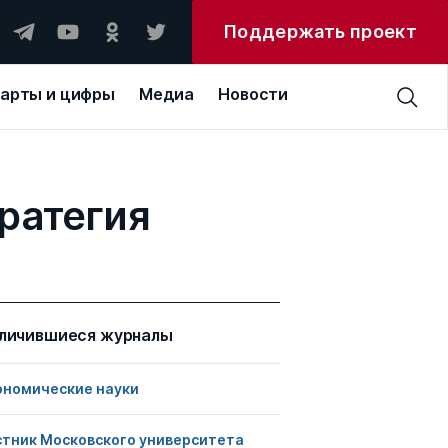
Поддержать проект
арты и цифры
Медиа
Новости
ратегия
личившиеся журналы
ономические науки
стник Московского университета