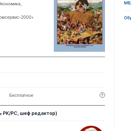
МВ
Экономика
,
омсервис-2000»
Об
Бесплатное
 РК/РС, шеф редактор)