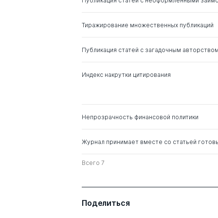
Публикация статей с неоформленными заим
Падалкин Виталий
д. э.н.
Юрьевич
Тиражирование множественных публикаций
Львович Игорь Яковлевич
д. тех.н.
Публикация статей с загадочным авторство
Индекс накрутки цитирования
Непрозрачность финансовой политики
Журнал принимает вместе со статьей готов
Всего 7
Поделиться