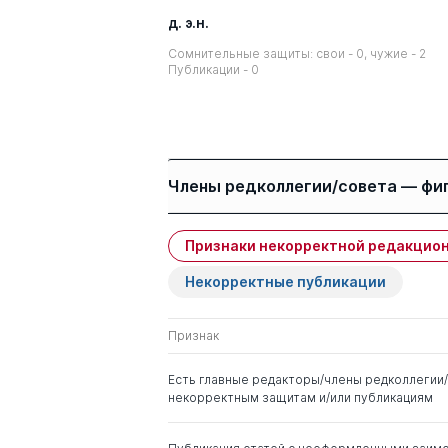
д. э.н.
Сомнительные защиты: свои - 0, чужие - 2
Публикации - 0
Члены редколлегии/совета — фи
Признаки некорректной редакцион
Имя
Степень
Некорректные публикации
Жуков Василий Иванович
д. ист.н.
Признак
Хицков Иван Федорович
д. э.н.
Есть главные редакторы/члены редколлегии/
некорректным защитам и/или публикациям
Гасилов Валентин
д. э.н.
Васильевич