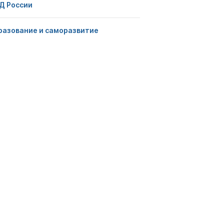
Д России
разование и саморазвитие