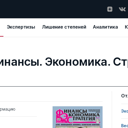
Экспертизы
Лишение степеней
Аналитика
К
инансы. Экономика. Ст
От
ормацию
Эк
Ве