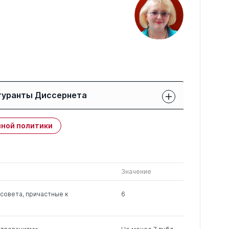
гуранты Диссернета
Защиты членов РК:
Публикации
ной политики
свои
членов РК
чужие
0
2
0
Значение
0
4
0
совета, причастные к
6
0
5
0