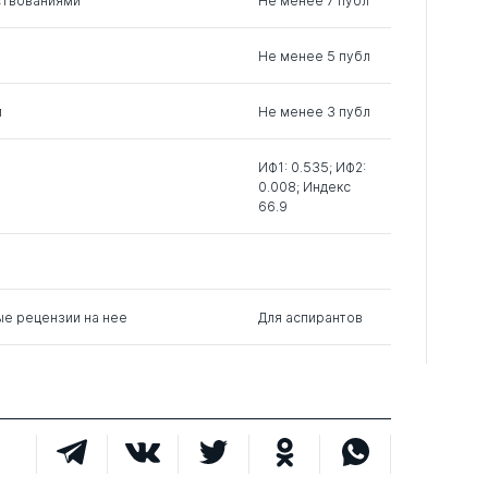
ствованиями
Не менее 7 публ
1
0
0
Не менее 5 публ
0
10
0
м
Не менее 3 публ
ИФ1: 0.535; ИФ2:
0.008; Индекс
66.9
ые рецензии на нее
Для аспирантов