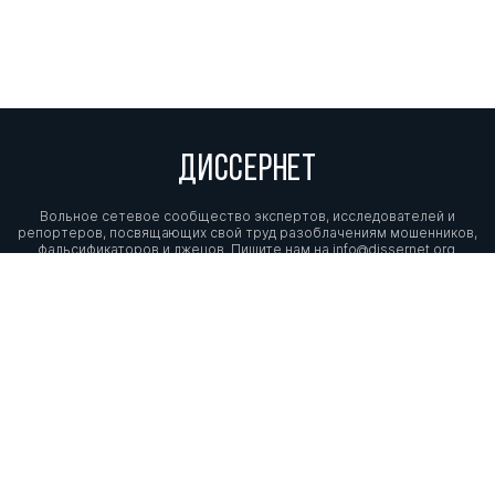
ДИССЕРНЕТ
Вольное сетевое сообщество экспертов, исследователей и
репортеров, посвящающих свой труд разоблачениям мошенников,
фальсификаторов и лжецов. Пишите нам на
info@dissernet.org.
Поддержать проект
МЫ В СОЦСЕТЯХ
© Вольное сетевое сообщество
«Диссернет». 2013—2026