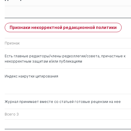
Защиты членов
Имя
Степень
свои
чужие
Признаки некорректной редакционной политики
Жуков Василий Иванович
д. ист.н.
0
2
Признак
Полякова Татьяна
д. ю.н.
0
3
Анатольевна
Есть главные редакторы/члены редколлегии/совета, причастные к
некорректным защитам и/или публикациям
Эбзеев Борис
д. ю.н.
0
4
Сафарович
Индекс накрутки цитирования
Фоков Анатолий
д. ю.н.
1
7
Павлович
Журнал принимает вместе со статьей готовые рецензии на нее
Малько Александр
д. ю.н.
0
11
Васильевич
Всего 3
Губин Евгений
д. ю.н.
0
2