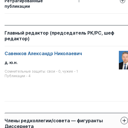
Ретрагированные
1
публикации
Авторы
Название статьи
ВЛИЯНИЕ МЕ
Савенков А. Н.
Главный редактор (председатель РК/РС, шеф
ПРАВОВЫХ НО
редактор)
ИНСТИТУТОВ 
ПРАВОВУЮ ПО
РОССИЙСКОЙ 
Савенков Александр Николаевич
д. ю.н.
Сомнительные защиты: свои - 0, чужие - 1
Публикации - 4
Члены редколлегии/совета — фигуранты
Диссернета