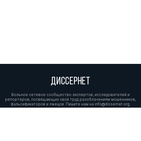
ДИССЕРНЕТ
Вольное сетевое сообщество экспертов, исследователей и
репортеров, посвящающих свой труд разоблачениям мошенников,
фальсификаторов и лжецов. Пишите нам на
info@dissernet.org.
Поддержать проект
МЫ В СОЦСЕТЯХ