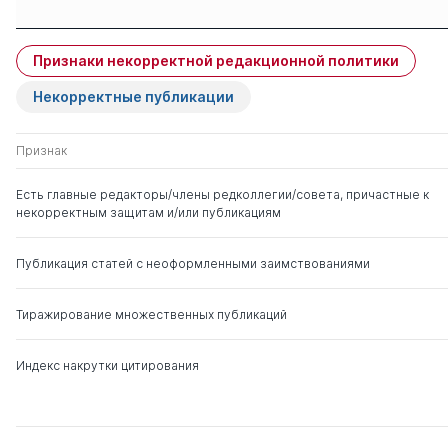
Защиты членов
Имя
Степень
свои
чужие
Признаки некорректной редакционной политики
Демичев Алексей
д. ю.н.
0
12
Андреевич
Некорректные публикации
к. ист.н.
Малахов Валерий
д. ю.н.
0
4
Признак
Петрович
Есть главные редакторы/члены редколлегии/совета, причастные к
некорректным защитам и/или публикациям
Публикация статей с неоформленными заимствованиями
Тиражирование множественных публикаций
Индекс накрутки цитирования