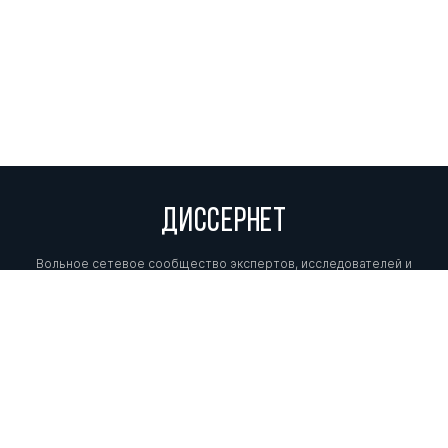
ДИССЕРНЕТ
Вольное сетевое сообщество экспертов, исследователей и
репортеров, посвящающих свой труд разоблачениям мошенников,
фальсификаторов и лжецов. Пишите нам на
info@dissernet.org.
Поддержать проект
МЫ В СОЦСЕТЯХ