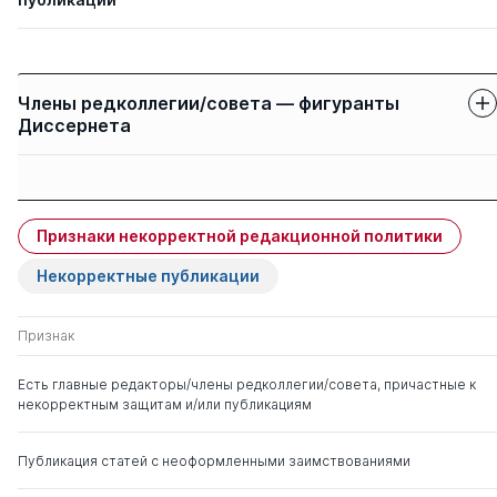
Авторы
Название статьи
Информационн
Шишаев М. Г.
Члены редколлегии/совета — фигуранты
инновационной
Маслобоев А. В.
Диссернета
Арктике
Защиты членов
Имя
Степень
свои
чужие
Признаки некорректной редакционной политики
Порфирьев Борис
д. э.н.
0
1
Николаевич
Некорректные публикации
Окрепилов Владимир
д. э.н.
0
1
Признак
Валентинович
Есть главные редакторы/члены редколлегии/совета, причастные к
некорректным защитам и/или публикациям
Поляков Сергей
д. э.н.
1
0
Геннадьевич
Публикация статей с неоформленными заимствованиями
Фияксель Эдуард
д. э.н.
1
1