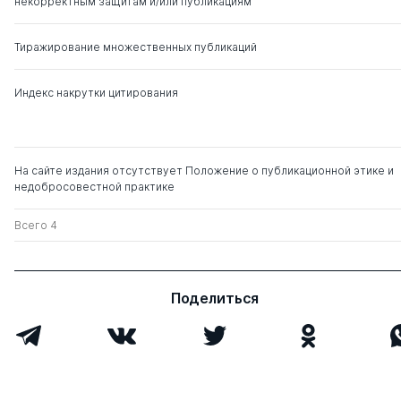
ОБУЧЕНИЯ В Т
некорректным защитам и/или публикациям
ЖИЗНИ
Тиражирование множественных публикаций
ПЕДАГОГИЧЕС
Козина Л. М.
ВОСПИТАНИЯ
Индекс накрутки цитирования
ПОЛИКУЛЬТУР
МЕЖКУЛЬТУРН
СОВРЕМЕННО
Гончаров С. З.
На сайте издания отсутствует Положение о публикационной этике и
ОБРАЗОВАНИЕ
Шуплецова Е. Ж.
недобросовестной практике
СОКРОВЕННО
Всего 4
РАЗВИВАЮЩИ
Голубева Н. В.
ЗДОРОВЬЕСБ
ПОТЕНЦИАЛ Э
МУЗИЦИРОВАН
Поделиться
РАЗРАБОТКА 
Лейбович А. Н.
НАЦИОНАЛЬН
КВАЛИФИКАЦ