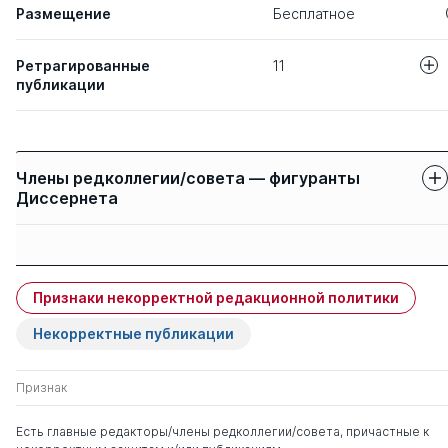
Размещение
Бесплатное
Ретрагированные
11
публикации
Авторы
Название статьи
РЕАЛИЗАЦИЯ 
Шемет Б. И.
Члены редколлегии/совета — фигуранты
ВНУТРЕННИЕ 
Шемет О. В.
Диссернета
СПОСОБЫ ПР
Загвязинский В. И.
Защиты членов
СОПРОТИВЛЕ
Имя
Степень
Строкова Т. А.
свои
чужие
Признаки некорректной редакционной политики
ДИСТАНЦИОНН
Суворова И. В.
Ломов Станислав
д. пед.н.
1
6
ДЕТЕЙ-ИНВАЛ
Петрович
Некорректные публикации
ВОЗМОЖНОСТ
Мудрик Анатолий
д. пед.н.
0
3
Признак
РАЗРАБОТКА 
Морозова Г. А.
Викторович
РАМКИ КВАЛИ
В КОНТЕКСТЕ 
Есть главные редакторы/члены редколлегии/совета, причастные к