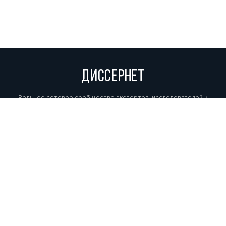
ДИССЕРНЕТ
Вольное сетевое сообщество экспертов, исследователей и
репортеров, посвящающих свой труд разоблачениям мошенников,
фальсификаторов и лжецов. Пишите нам на
info@dissernet.org.
Поддержать проект
МЫ В СОЦСЕТЯХ
© Вольное сетевое сообщество
«Диссернет». 2013—2026