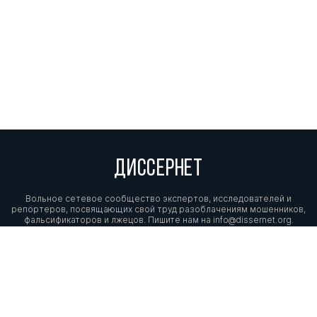
ДИССЕРНЕТ
Вольное сетевое сообщество экспертов, исследователей и
репортеров, посвящающих свой труд разоблачениям мошенников,
фальсификаторов и лжецов. Пишите нам на
info@dissernet.org.
Поддержать проект
МЫ В СОЦСЕТЯХ