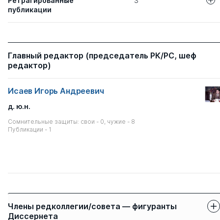
Ретрагированные
3
публикации
Авторы
Название статьи
ВОЗНИКНОВЕН
Бугаев Р И
Главный редактор (председатель РК/РС, шеф
ТЕРРОРА В И
редактор)
РОССИИ 1905-
Исаев Игорь Андреевич
ИСТОРИЧЕСКИ
Шахбанова Х М
РАЗВИТИЯ СУ
д. ю.н.
РОССИИ
Сомнительные защиты: свои - 0, чужие - 8
Публикации - 1
ФЕНОМЕНАЛЬ
Яковлев М В
КУЛЬТУРЫ ДЛ
ОБЩЕСТВА
Члены редколлегии/совета — фигуранты
Диссернета