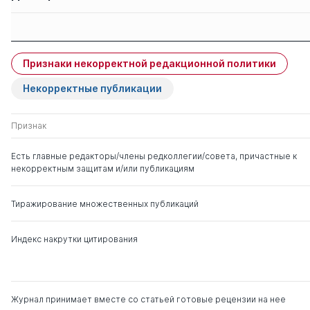
Защиты членов
Имя
Степень
свои
чужие
Признаки некорректной редакционной политики
Аронов Дмитрий
д. ист.н.
0
1
Владимирович
Некорректные публикации
Рассказов Леонид
д. ю.н.
0
15
Признак
Павлович
д. ист.н.
Есть главные редакторы/члены редколлегии/совета, причастные к
некорректным защитам и/или публикациям
Хабибулин Алик
д. ю.н.
0
28
Галимзянович
Тиражирование множественных публикаций
Сафонов Владимир
д. ю.н.
0
16
Евгеньевич
Индекс накрутки цитирования
Покровский Иван
д. ю.н.
0
7
Федорович
Журнал принимает вместе со статьей готовые рецензии на нее