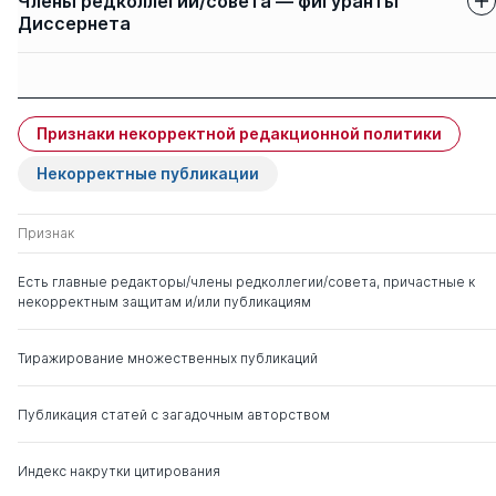
Члены редколлегии/совета — фигуранты
Диссернета
Защиты членов
Имя
Степень
свои
чужие
Признаки некорректной редакционной политики
Кухарь Владимир
д. тех.н.
0
5
Денисович
Некорректные публикации
Грачев Михаил
д. полит.н.
0
5
Признак
Николаевич
Есть главные редакторы/члены редколлегии/совета, причастные к
некорректным защитам и/или публикациям
Юрков Сергей
д. филос.н.
0
0
Евгеньевич
Тиражирование множественных публикаций
Публикация статей с загадочным авторством
Индекс накрутки цитирования