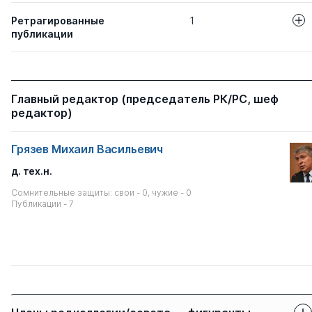
Ретрагированные
1
публикации
Авторы
Название статьи
ГАРМОНИЗАЦ
Пронина Е. В.
Главный редактор (председатель РК/РС, шеф
МЕЖНАЦИОНА
Константинова Л А
редактор)
- ЗНАЧИМЫЙ 
ФАКТОР В ОБ
ЯЗЫКУ КАК И
Грязев Михаил Васильевич
д. тех.н.
Сомнительные защиты: свои - 0, чужие - 0
Публикации - 7