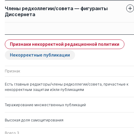
Члены редколлегии/совета — фигуранты
Диссернета
Защиты членов
Имя
Степень
свои
чужие
Признаки некорректной редакционной политики
Сериков Владислав
д. пед.н.
0
4
Владиславович
Некорректные публикации
Галустян Ольга
д. пед.н.
0
0
Признак
Владимировна
Есть главные редакторы/члены редколлегии/совета, причастные к
некорректным защитам и/или публикациям
Бережная Ирина
д. пед.н.
0
0
Федоровна
Тиражирование множественных публикаций
Высокая доля самоцитирования
Всего 3