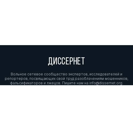
ДИССЕРНЕТ
Вольное сетевое сообщество экспертов, исследователей и
репортеров, посвящающих свой труд разоблачениям мошенников,
фальсификаторов и лжецов. Пишите нам на
info@dissernet.org.
Поддержать проект
МЫ В СОЦСЕТЯХ