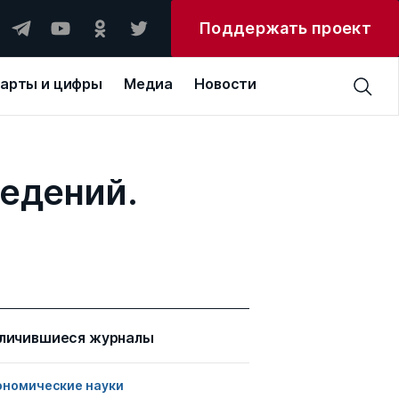
Поддержать проект
арты и цифры
Медиа
Новости
едений.
личившиеся журналы
ономические науки