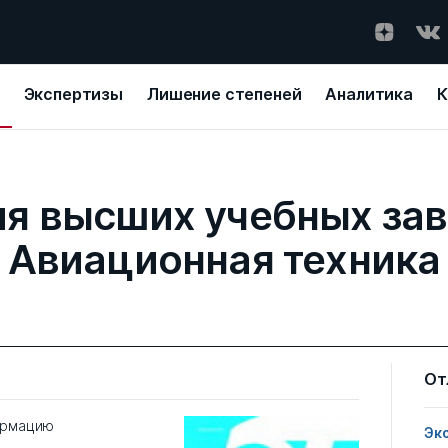
Экспертизы
Лишение степеней
Аналитика
К
ия высших учебных зав
Авиационная техника
От
ормацию
Эк