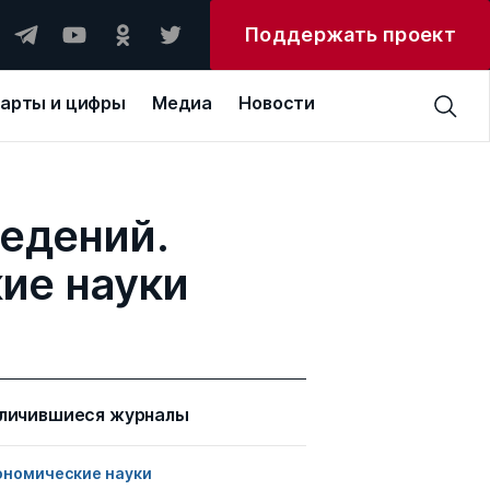
Поддержать проект
арты и цифры
Медиа
Новости
едений.
ие науки
личившиеся журналы
ономические науки