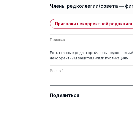
Авторы
Члены редколлегии/совета — фи
Финогеев А. Г.
Финогеев А А
Признаки некорректной редакцион
Имя
Степень
Нефедова И С
Признак
Батищев Виталий
д. тех.н.
Иванович
Есть главные редакторы/члены редколлегии/
некорректным защитам и/или публикациям
Всего 1
Поделиться