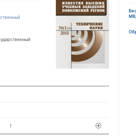
Ве
МВ
рственный
Об
сударственный
1