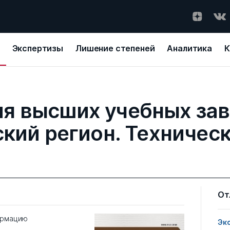
Экспертизы
Лишение степеней
Аналитика
К
ия высших учебных зав
кий регион. Техническ
От
ормацию
Эк