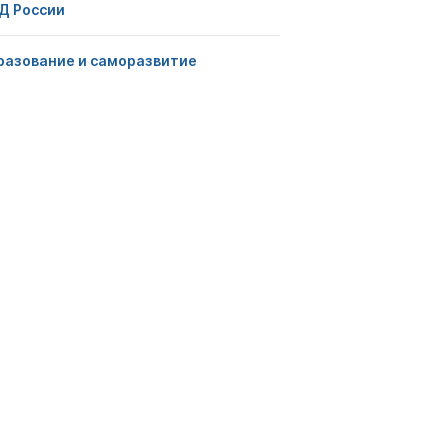
Д России
разование и саморазвитие