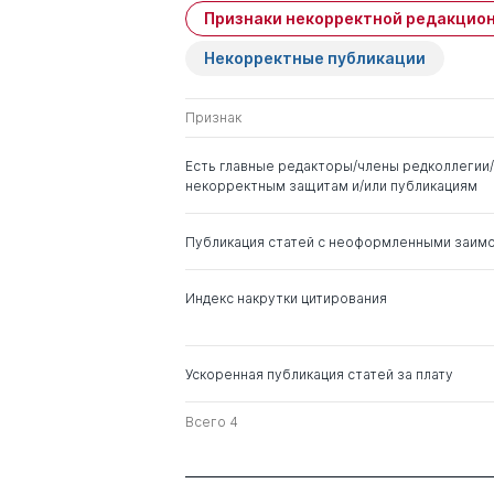
Признаки некорректной редакцион
Имя
Степень
Кондрашова Н А
Некорректные публикации
Лапина Марина
д. ю.н.
Афанасьевна
Признак
Коробеев Александр
д. ю.н.
Оробинская И В
Есть главные редакторы/члены редколлегии/
Иванович
некорректным защитам и/или публикациям
Стрыгин Андрей
д. э.н.
Публикация статей с неоформленными заим
Вадимович
Оробинская И В
Индекс накрутки цитирования
Ускоренная публикация статей за плату
Оробинская И В
Казьмин А Г
Всего 4
Ахметшин Э. М.
Сазанов О. В.