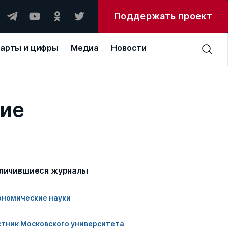
Поддержать проект
арты и цифры
Медиа
Новости
ние
личившиеся журналы
ономические науки
стник Московского университета