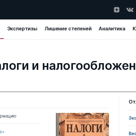
Экспертизы
Лишение степеней
Аналитика
К
логи и налогообложе
От
ормацию
Эк
e»
Ве