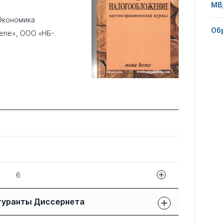
МВ
Экономика
Об
Bene», ООО «НБ-
6
Название статьи
гуранты Диссернета
«ВЕРТИКАЛЬНЫЙ» ЭФФЕКТ ЛАФФЕРА