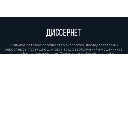
ДИССЕРНЕТ
Вольное сетевое сообщество экспертов, исследователей и
репортеров, посвящающих свой труд разоблачениям мошенников,
фальсификаторов и лжецов. Пишите нам на
info@dissernet.org.
Поддержать проект
МЫ В СОЦСЕТЯХ
© Вольное сетевое сообщество
«Диссернет». 2013—2026