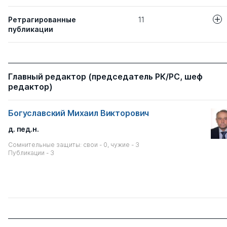
Ретрагированные
11
публикации
Авторы
Название статьи
Развитие унив
Неборский Е. В.
Главный редактор (председатель РК/РС, шеф
контексте гло
редактор)
РАЗРАБОТКА 
Богуславский М. В.
Богуславский Михаил Викторович
ВАРИАТИВНЫХ
МОДЕРНИЗАЦ
д. пед.н.
СИСТЕМЫСОВ
ОБРАЗОВАНИЯ (
Сомнительные защиты: свои - 0, чужие - 3
ПОТЕНЦИАЛ В
Публикации - 3
СТРАТЕГИЙ
МОДЕРНИЗАЦ
ОБРАЗОВАНИЯ 
ДИНАМИКА Ш
Алиев Ю. Б.
ХУДОЖЕСТВЕ
ОБРАЗОВАНИЯ