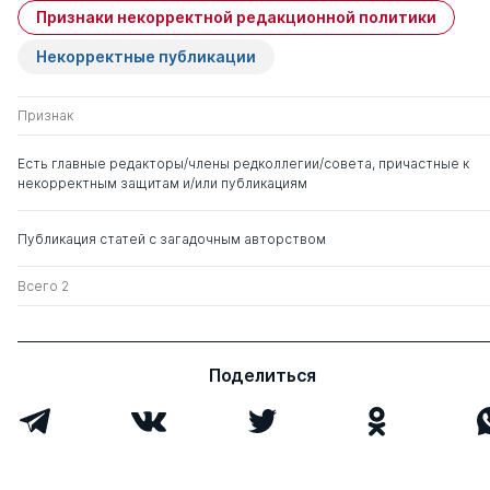
КАТАРСИСУ
Признаки некорректной редакционной политики
Приобщение 
школьниковк и
Некорректные публикации
мимесиса к ка
Признак
ДИЗАЙН В ОБ
Лыкова И. А.
ПРОСТРАНСТВ
Есть главные редакторы/члены редколлегии/совета, причастные к
(ПРОЕКТИРУЕ
некорректным защитам и/или публикациям
ХУДОЖЕСТВЕН
Публикация статей с загадочным авторством
КОНСТРУКТИВ
Перминова Л. М.
ФУНКЦИЯ ДИД
ДИДАКТИЧЕСК
Всего 2
ОБУЧЕНИЯ (ме
структура)
Поделиться
О СОВЕРШЕН
Мариносян Т. Э.
КАЧЕСТВА ОБ
СТРАНАХ ПОС
ПРОСТРАНСТВ
АРМЕНИИ)