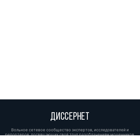
Булатов Борис
к. ю.н.
0
3
Борисович
Клейменов Михаил
д. ю.н.
0
1
Петрович
Сердюк Наталья
д. пед.н.
0
0
Владимировна
Бабушкин Геннадий
0
0
Дмитриевич
Бавсун Максим
0
0
Викторович
ДИССЕРНЕТ
Вольное сетевое сообщество экспертов, исследователей и
репортеров, посвящающих свой труд разоблачениям мошенников,
фальсификаторов и лжецов. Пишите нам на
info@dissernet.org.