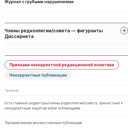
Журнал с грубыми нарушениями
Члены редколлегии/совета — фигуранты
Диссернета
Защиты членов
Имя
Степень
свои
чужие
Признаки некорректной редакционной политики
Лебедев Игорь
д. псих.н.
0
7
Борисович
Некорректные публикации
Реан Артур
д. пед.н.
0
1
Признак
Александрович
Есть главные редакторы/члены редколлегии/совета, причастные к
некорректным защитам и/или публикациям
Федулов Борис
д. пед.н.
0
4
Александрович
Тиражирование множественных публикаций