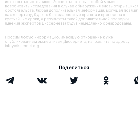
из открытых источников. Эксперты готовы в любой момент
возобновить исследования в случае обнаружения вновь открывшихс
обстоятельств. Любая дополнительная информация, могущая повлия
на экспертизу, будет с благодарностью принята и проверена в
кратчайшие сроки, а результаты такой дополнительной проверки
(мнения экспертов Диссернета) будут немедленно обнародованы.
Просим любую информацию, имеющую отношение к уже
опубликованным экспертизам Диссернета, направлять по адресу
info@dissernet.org
Поделиться