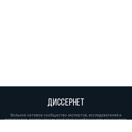
ДИССЕРНЕТ
Вольное сетевое сообщество экспертов, исследователей и
репортеров, посвящающих свой труд разоблачениям мошенников,
фальсификаторов и лжецов. Пишите нам на
info@dissernet.org.