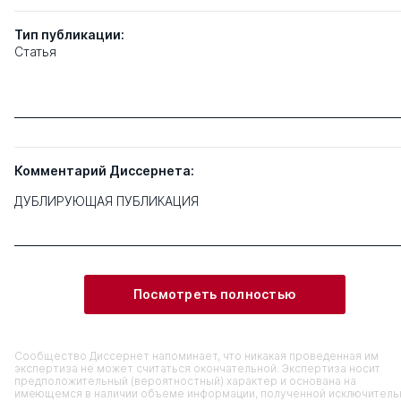
Тип
публикации:
Статья
Комментарий Диссернета:
ДУБЛИРУЮЩАЯ ПУБЛИКАЦИЯ
Посмотреть полностью
Сообщество Диссернет напоминает, что никакая проведенная им
экспертиза не может считаться окончательной. Экспертиза носит
предположительный (вероятностный) характер и основана на
имеющемся в наличии объеме информации, полученной исключитель