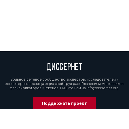
ДИССЕРНЕТ
Вольное сетевое сообщество экспертов, исследователей и
репортеров, посвящающих свой труд разоблачениям мошенников,
фальсификаторов и лжецов. Пишите нам на
info@dissernet.org.
Поддержать проект
МЫ В СОЦСЕТЯХ