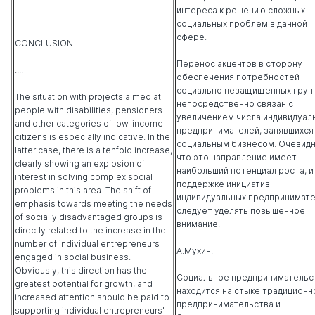
интереса к решению сложных
социальных проблем в данной
сфере.
CONCLUSION
Перенос акцентов в сторону
....
обеспечения потребностей
социально незащищенных груп
The situation with projects aimed at
непосредственно связан с
people with disabilities, pensioners
увеличением числа индивидуал
and other categories of low-income
предпринимателей, занявшихся
citizens is especially indicative. In the
социальным бизнесом. Очевидн
latter case, there is a tenfold increase,
что это направление имеет
clearly showing an explosion of
наибольший потенциал роста, и
interest in solving complex social
поддержке инициатив
problems in this area. The shift of
индивидуальных предпринимат
emphasis towards meeting the needs
следует уделять повышенное
of socially disadvantaged groups is
внимание.
directly related to the increase in the
number of individual entrepreneurs
А.Мухин:
engaged in social business.
Obviously, this direction has the
Социальное предпринимательс
greatest potential for growth, and
находится на стыке традиционн
increased attention should be paid to
предпринимательства и
supporting individual entrepreneurs'