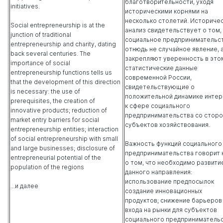
благотворительности, уходя
initiatives.
историческими корнями на
несколько столетий. Историче
Social entrepreneurship is at the
анализ свидетельствует о том,
junction of traditional
социальное предпринимательс
entrepreneurship and charity, dating
отнюдь не случайное явление, 
back several centuries. The
закрепляют уверенность в это
importance of social
статистические данные
entrepreneurship functions tells us
современной России,
that the development of this direction
свидетельствующие о
is necessary: the use of
положительной динамике интер
prerequisites, the creation of
к сфере социального
innovative products; reduction of
предпринимательства со стор
market entry barriers for social
субъектов хозяйствования.
entrepreneurship entities; interaction
of social entrepreneurship with small
Важность функций социального
and large businesses; disclosure of
предпринимательства говорит 
entrepreneurial potential of the
о том, что необходимо развити
population of the regions
данного направления:
использование предпосылок
...и далее
создание инновационных
продуктов; снижение барьеров
входа на рынки для субъектов
социального предпринимательс