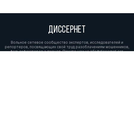
ДИССЕРНЕТ
Вольное сетевое сообщество экспертов, исследователей и
репортеров, посвящающих свой труд разоблачениям мошенников,
фальсификаторов и лжецов. Пишите нам на
info@dissernet.org.
Поддержать проект
МЫ В СОЦСЕТЯХ
© Вольное сетевое сообщество
«Диссернет». 2013—2026