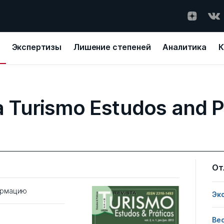
Экспертизы
Лишение степеней
Аналитика
К
a Turismo Estudos and P
От
ормацию
Эк
Ве