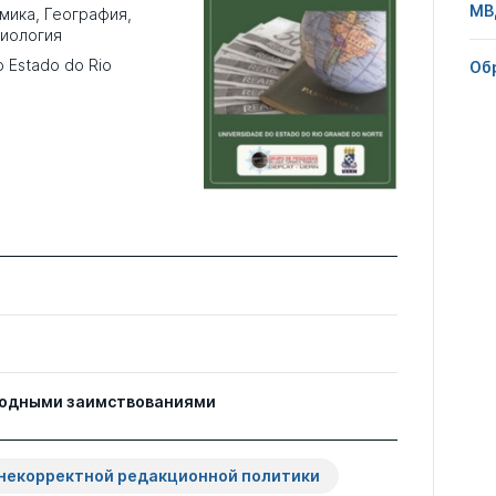
МВ
мика
,
География
,
иология
o Estado do Rio
Об
водными заимствованиями
некорректной редакционной политики