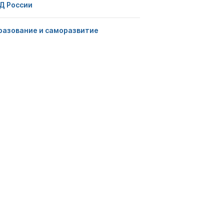
Д России
разование и саморазвитие