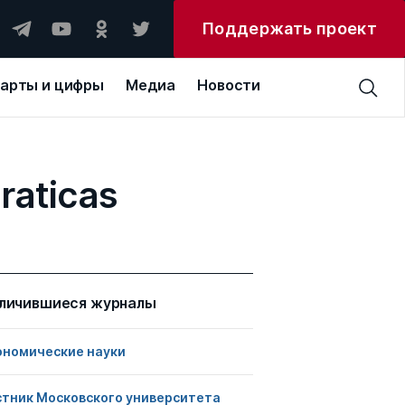
Поддержать проект
арты и цифры
Медиа
Новости
raticas
личившиеся журналы
ономические науки
стник Московского университета