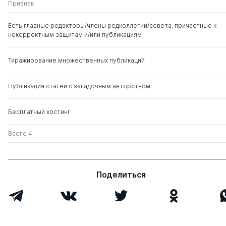
Маршак Аркадий
д. филос.н.
0
8
Признак
Львович
Есть главные редакторы/члены редколлегии/совета, причастные к
некорректным защитам и/или публикациям
Тиражирование множественных публикаций
Публикация статей с загадочным авторством
Бесплатный хостинг
Всего 4
Поделиться