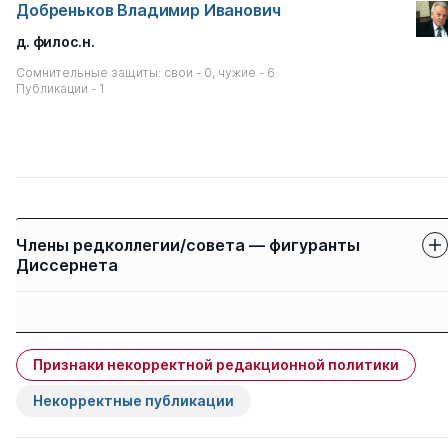
Добреньков Владимир Иванович
д. филос.н.
Сомнительные защиты: свои - 0, чужие - 6
Публикации - 1
Члены редколлегии/совета — фигуранты
Диссернета
Защиты членов
Имя
Степень
свои
чужие
Признаки некорректной редакционной политики
Петров Владимир
д. соц.н.
0
5
Николаевич
Некорректные публикации