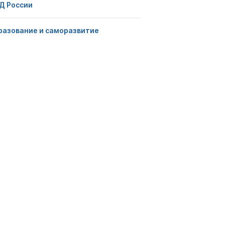
Д России
разование и саморазвитие