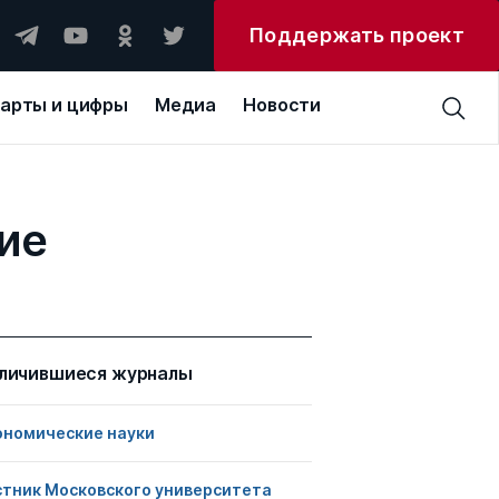
Поддержать проект
арты и цифры
Медиа
Новости
ие
личившиеся журналы
ономические науки
стник Московского университета