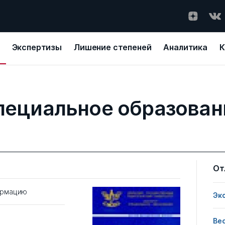
Экспертизы
Лишение степеней
Аналитика
К
пециальное образован
От
ормацию
Эк
Ве